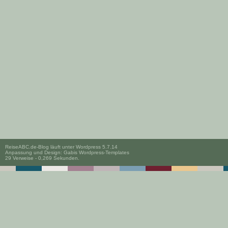
ReiseABC.de-Blog läuft unter
Wordpress 5.7.14
Anpassung und Design:
Gabis Wordpress-Templates
29 Verweise - 0,269 Sekunden.