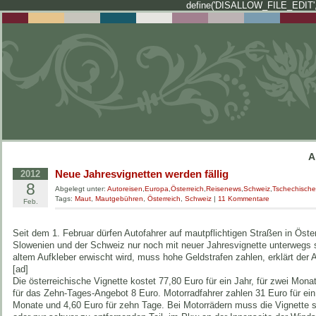
define('DISALLOW_FILE_EDIT',
A
Neue Jahresvignetten werden fällig
2012
8
Abgelegt unter:
Autoreisen
,
Europa
,
Österreich
,
Reisenews
,
Schweiz
,
Tschechische
Tags:
Maut
,
Mautgebühren
,
Österreich
,
Schweiz
|
11 Kommentare
Feb.
Seit dem 1. Februar dürfen Autofahrer auf mautpflichtigen Straßen in Öste
Slowenien und der Schweiz nur noch mit neuer Jahresvignette unterwegs 
altem Aufkleber erwischt wird, muss hohe Geldstrafen zahlen, erklärt der
[ad]
Die österreichische Vignette kostet 77,80 Euro für ein Jahr, für zwei Mona
für das Zehn-Tages-Angebot 8 Euro. Motorradfahrer zahlen 31 Euro für ein 
Monate und 4,60 Euro für zehn Tage. Bei Motorrädern muss die Vignette s