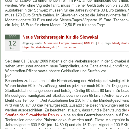
oder nur schwer zu entfernenden Teil, im Pkw an der Innenseite der Winds
werden. Wer ohne Vignette fährt, muss mit einer Geldstrafe von bis zu 30
Autofahrer in der Schweiz müssen für die Jahresvignette 33 Euro zahlen. 
muss 170 Euro Strafe zahlen. In Slowenien kostet die Jahresvignette für 
Monatsvignette 33 Euro und die Sieben-Tages-Vignette 15 Euro. Tschechie
ein Jahr, 18 Euro für einen Monat, 12,50 Euro für zehn Tage.
Neue Verkehrsregeln für die Slowakai
2009
12
Abgelegt unter:
Autoreisen
,
Europa
,
Slowakei
|
RSS 2.0
|
TB
| Tags:
Mautgebühr
Republik
,
Verkehrsregeln
|
1 Kommentar
Apr.
Seit dem 01. Januar 2009 haben sich die Verkehrsregeln in der Slowakei d
sehen jetzt unter anderem neue Tempolimits, eine Ganzjahres-Lichtpflicht, 
Winterreifen-Pflicht sowie höhere Geldbußen und Strafen vor.
[ad]
Besonders zu beachten ist die Herabsetzung der Höchstgeschwindigkeit in
Waren bisher 60 km/h zulässig, sind es jetzt nur noch 50 km/h. Dagegen 
Stadtautobahnen angehoben und beträgt künftig 90 statt 80 km/h. Zu beac
Mindestgeschwindigkeit auf Stadtautobahnen von 65 km/h. Außerhalb vo
bleibt das Tempolimit Auf Autobahnen bei 130 km/h, die Mindestgeschwind
wird von 50 auf 80 km/ heraufgesetzt. Zusätzliche Beschränkungen auf b
werden ausgeschildert. Zu beachten ist auch, dass für die Benutzung der
Straßen der Slowakische Republik
eine an den Grenzübergängen, auf Post
Tankstellen erhältliche Plakette gekauft werden muß. Diese Mautgebühr ko
Jahresvignette 600 SKK (ca. 14,30 €) und als 15-Tages-Vignette 100 SKK 