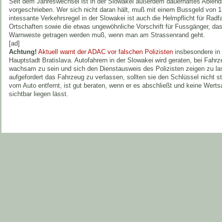
Seit dem Jahreswechsel ist in der Slowakei außerdem dauerhaftes Ablendl
vorgeschrieben. Wer sich nicht daran hält, muß mit einem Bussgeld von 
intessante Verkehrsregel in der Slowakei ist auch die Helmpflicht für Radf
Ortschaften sowie die etwas ungewöhnliche Vorschrift für Fussgänger, das
Warnweste getragen werden muß, wenn man am Strassenrand geht.
[ad]
Achtung!
Aktuell warnt der ADAC vor falschen Polizisten
insbesondere in
Hauptstadt Bratislava. Autofahrern in der Slowakei wird geraten, bei Fahr
wachsam zu sein und sich den Dienstausweis des Polizisten zeigen zu la
aufgefordert das Fahrzeug zu verlassen, sollten sie den Schlüssel nicht 
vom Auto entfernt, ist gut beraten, wenn er es abschließt und keine Wer
sichtbar liegen lässt.