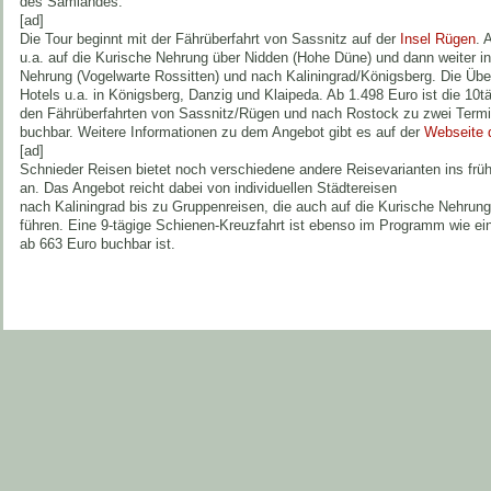
des Samlandes.
[ad]
Die Tour beginnt mit der Fährüberfahrt von Sassnitz auf der
Insel Rügen
. 
u.a. auf die Kurische Nehrung über Nidden (Hohe Düne) und dann weiter in
Nehrung (Vogelwarte Rossitten) und nach Kaliningrad/Königsberg. Die Übe
Hotels u.a. in Königsberg, Danzig und Klaipeda. Ab 1.498 Euro ist die 10t
den Fährüberfahrten von Sassnitz/Rügen und nach Rostock zu zwei Termi
buchbar. Weitere Informationen zu dem Angebot gibt es auf der
Webseite 
[ad]
Schnieder Reisen bietet noch verschiedene andere Reisevarianten ins frü
an. Das Angebot reicht dabei von individuellen Städtereisen
nach Kaliningrad bis zu Gruppenreisen, die auch auf die Kurische Nehrun
führen. Eine 9-tägige Schienen-Kreuzfahrt ist ebenso im Programm wie eine
ab 663 Euro buchbar ist.