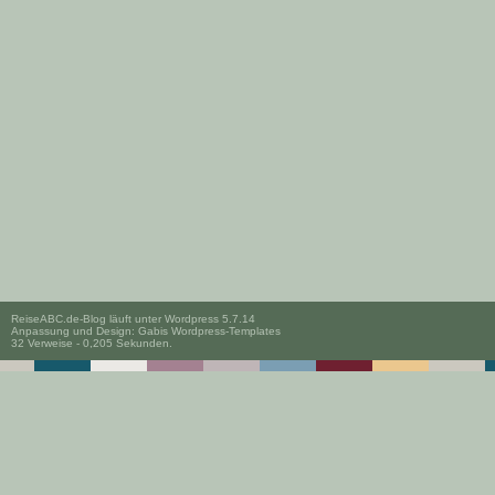
ReiseABC.de-Blog läuft unter
Wordpress 5.7.14
Anpassung und Design:
Gabis Wordpress-Templates
32 Verweise - 0,205 Sekunden.