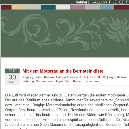
define('DISALLOW_FILE_EDIT',
Mit dem Motorrad an die Bernsteinküste
2010
30
Abgelegt unter:
Baltikum
,
Europa
,
Themenurlaub
|
RSS 2.0
|
TB
| Tags:
Baltikum
Nehrung
,
Motoradreise
,
Ostpreußen
|
Keine Kommentare
März
Die Luft wird wieder wärmer und zu Ostern werden die ersten Motorräder ü
Der auf das Baltikum spezialisierte Hamburger Reiseveranstalter „Schnied
dazu jetzt eine 10tägige Motorradrundreise durch das nördliches Ostpreuß
Ostpreußen, heute politisch auf Polen, Russland und Litauen verteilt, hat 
seiner Landschaft bis heute erhalten. Dörfer und Städte wie Königsberg,
von einem lebendigen Erbe und einem spürbaren neuen Aufbruch. Die Bike
Alleen die einsamen Seen Masurens, die Einzigartigkeit der Kurischen Ne