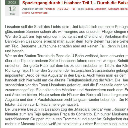
Spaziergang durch Lissabon: Teil 1 – Durch die Baix
2008
12
Abgelegt unter:
Portugal
|
RSS 2.0
|
TB
| Tags:
Baixa
,
Lissabon
,
Mascara Iberic
Keine Kommentare
Mai
Lissabon soll die Stadt des Lichts sein. Und tatsächlich erstrahlte Portuga
glänzendem Sonnen schein als wir morgens aus unserem Flieger stiegen
Wer die Stadt am Tejo erkunden möchte ist mit öffentlichen Verkehrsmittel
Bahn-Linien Lissabons erreicht man außer dem Torre Belem fast alle Sehe
am Tejo. Bequeme Laufschuhe schaden aber auf keinen Fall, denn in Lissa
und bergab.
Wer an der Station Terreiro do Paco die U-Bahn verlässt, kann entweder 
über den Tejo zur anderen Seite Lissabons fahren oder mit wenigen Schri
erreichen. Der große Platz auf dem bis zu den Erdbeben im 18.Jh. der Kön
Richtung Tejo. Hinter den Schienen der historischen Strassenbahn gelang
imposanten „Arco de Rua Augusta“ in den Baixa. Auch wenn man es dem Vi
handelt sich hier wohl um die älteste Fertighaussiedlung der Welt. Die Hä
stndadisiert vor den Toren Lissabons gefertigt, und die Einzelteile dann vo
zusammengefügt. Sie sollten den Händlern und Handwerkern nach dem E
und Arbeiten bieten. Heute sehen die Häuser der Baixa oft heruntergekom
Augusta und den 7 Paralelstrassen zieht langsam wieder Leben ein. Die R
letzten Jahren zur Einkaufsmeile gemausert.
Bei unserem Besuch in Lissabon zog die „Mascara Iberica“ vom „Rossio“ 
hinunter zum am Tejo gelegenen Praça do Comércio. Ein bunter Masken
verschiedenen Gruppen mit lauten Trommeln und einer Art Kuhglocken dur
mehr zur Mascara Iberica weiß ist herzlichst zu einer Beschreibung in e