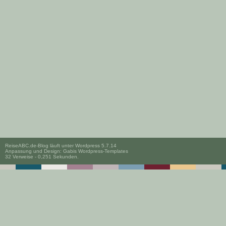
ReiseABC.de-Blog läuft unter
Wordpress 5.7.14
Anpassung und Design:
Gabis Wordpress-Templates
32 Verweise - 0,251 Sekunden.