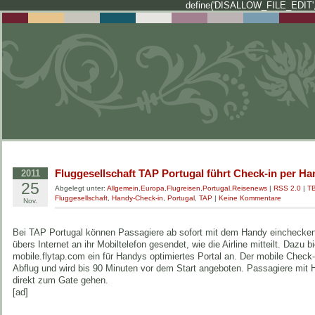
define('DISALLOW_FILE_EDIT',
Fluggesellschaft TAP Portugal führt Check-in per Ha
2011
25
Abgelegt unter:
Allgemein
,
Europa
,
Flugreisen
,
Portugal
,
Reisenews
|
RSS 2.0
|
T
Fluggesellschaft
,
Handy-Check-in
,
Portugal
,
TAP
|
Keine Kommentare
Nov.
Bei TAP Portugal können Passagiere ab sofort mit dem Handy einchecken.
übers Internet an ihr Mobiltelefon gesendet, wie die Airline mitteilt. Dazu bi
mobile.flytap.com ein für Handys optimiertes Portal an. Der mobile Check-
Abflug und wird bis 90 Minuten vor dem Start angeboten. Passagiere mi
direkt zum Gate gehen.
[ad]