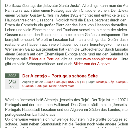
Die Baixa überragt der „Elevator Santa Justa“. Allerdings kann man die Au
Fahrstuhls auch über einen Fußweg aus dem Chiado erreichen. Der „Eleva
einem Schüler Gustav Eiffels im Jahre 1902 errichtet und entwickelte sich
Hauptwahrzeichen Lissabons. Nördlich wird die Baixa begrenzt durch den 
Praça do Comércio ein großer Platz der das Herz von Lissabon darstellen so
Leben und viele Einheimische und Touristen verweilen in einem der vielen
Gassen rund um den Rossio um sich bei einem Galão zu entspannen. Der
komplett erneuert. Wie oft in Lissabon hat man allerdings das Gefühl das
restaurierten Häusern auch viele Häuser noch sehr heruntergekommen sin
Wer seinen Galao ausgetrunken hat kann die Entdeckertour durch Lissabon 
einem Besuch auf dem Ehemaligen Expogelände rund um den Bahnhof Or
Übrigens tolle
Bilder aus Portugal
gibt es unter
www.sabo-picture.de
. Unt
gibt es viele Schnappschüsse und auch
Bilder von der Algarve
.
Der Alentejo – Portugals schöne Seite
2008
29
Abgelegt unter:
Europa
,
Portugal
|
RSS 2.0
|
TB
| Tags:
Alentejo
,
Béja
,
Campo B
Guadina
,
Portugal
|
Keine Kommentare
Apr.
Wörtlich übersetzt heiß Alentejo „jenseits des Tejo“. Der Tejo ist mit 1007
Portugals und der Iberischen Halbinsel. Das Gebiet südlich also „Jenseits
Portugals Hauptstadt Lissabon und der Algarve im Süden des Landes, mac
portugiesischen Lanfläche aus.
Üblicherweise verirren sich nur wenige Touristen in die größte portugiesis
schade. Denn neben Strandurlaub hat die Region noch viele andere Schönh