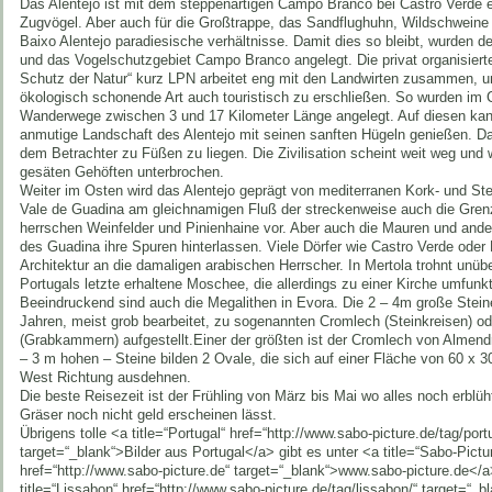
Das Alentejo ist mit dem steppenartigen Campo Branco bei Castro Verde ei
Zugvögel. Aber auch für die Großtrappe, das Sandflughuhn, Wildschweine
Baixo Alentejo paradiesische verhältnisse. Damit dies so bleibt, wurden d
und das Vogelschutzgebiet Campo Branco angelegt. Die privat organisiert
Schutz der Natur“ kurz LPN arbeitet eng mit den Landwirten zusammen, u
ökologisch schonende Art auch touristisch zu erschließen. So wurden i
Wanderwege zwischen 3 und 17 Kilometer Länge angelegt. Auf diesen kan
anmutige Landschaft des Alentejo mit seinen sanften Hügeln genießen. D
dem Betrachter zu Füßen zu liegen. Die Zivilisation scheint weit weg und w
gesäten Gehöften unterbrochen.
Weiter im Osten wird das Alentejo geprägt von mediterranen Kork- und Ste
Vale de Guadina am gleichnamigen Fluß der streckenweise auch die Grenz
herrschen Weinfelder und Pinienhaine vor. Aber auch die Mauren und ande
des Guadina ihre Spuren hinterlassen. Viele Dörfer wie Castro Verde oder B
Architektur an die damaligen arabischen Herrscher. In Mertola trohnt unü
Portugals letzte erhaltene Moschee, die allerdings zu einer Kirche umfunkt
Beeindruckend sind auch die Megalithen in Evora. Die 2 – 4m große Stei
Jahren, meist grob bearbeitet, zu sogenannten Cromlech (Steinkreisen) o
(Grabkammern) aufgestellt.Einer der größten ist der Cromlech von Almend
– 3 m hohen – Steine bilden 2 Ovale, die sich auf einer Fläche von 60 x 
West Richtung ausdehnen.
Die beste Reisezeit ist der Frühling von März bis Mai wo alles noch erblüh
Gräser noch nicht geld erscheinen lässt.
Übrigens tolle <a title=“Portugal“ href=“http://www.sabo-picture.de/tag/port
target=“_blank“>Bilder aus Portugal</a> gibt es unter <a title=“Sabo-Pictu
href=“http://www.sabo-picture.de“ target=“_blank“>www.sabo-picture.de</
title=“Lissabon“ href=“http://www.sabo-picture.de/tag/lissabon/“ target=“_