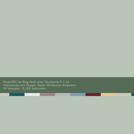
ReiseABC.de-Blog läuft unter
Wordpress 5.7.14
Anpassung und Design:
Gabis Wordpress-Templates
29 Verweise - 0,169 Sekunden.