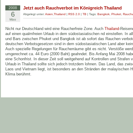
Jetzt auch Rauchverbot im Königreich Thailand
2008
6
Abgelegt unter:
Asien
,
Thailand
|
RSS 2.0
|
TB
| Tags:
Bangkok
,
Phuket
,
Rauchv
März
Nicht nur Deutschland wird eine Raucherfreie Zone. Auch
Thailand
-Reisen
auf einen qualmfreien Urlaub in dem südostasiatischen nd einstellen. In al
und Bars zwischen Phuket und Bangkok ist ab sofort das Rauchen verbo
deutschen Verbotsgesetzen sind in dem südostasiatischen Land aber ke
Auch spezielle Regelungen für Raucherräume gibt es nicht. Verstöße wer
umgerechnet ca. 44 Euro (2000 Baht) geahndet. Bis Anfang Mai 2008 hab
eine Schonfrist. In dieser Zeit soll weitgehend auf Kontrollen und Strafen 
Urlaub in Thailand sollte sich jedoch trotzdem lohnen. Das Land, das zw
Laos und Vietnam liegt, ist besonders an den Stränden der malayischen Ha
Klima berühmt.