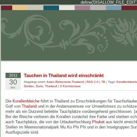
define('DISALLOW_FILE_EDIT',
Tauchen in Thailand wird einschränkt
2011
30
Abgelegt unter:
Asien
,
Reisenews
,
Thailand
|
RSS 2.0
|
TB
| Tags:
Korallenbleich
Similan
,
Surin
,
Thailand
|
3 Kommentare
Jan.
Die
Korallenbleiche
führt in Thailand zu Einschränkungen für Tauchurlaub
Golf von
Thailand
und in der Andamanensee vor Umweltstress zu schütze
mehr als ein Dutzend beliebte Tauchplätze vorübergehend geschlossen. [a
Bei der Bleiche verlieren die Korallen zunächst ihre Farbe und sterben schl
auch Tauchplätze, die von der Urlauberhochburg
Phuket
aus leicht erreich
Stellen im Meeresnationalpark Mu Ko Phi Phi und in den Inselgruppen Su
Ausflugsziele sind.