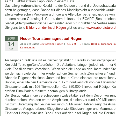
es z.B. laktosefreien Cappucino in einem Cafe.
Das allergikerfreundliche Reizklima der Ostseeluft und die Überschaubar
dazu beigetragen, dass Baabe für dieses Modellprojekt ausgewählt wurde.
allergikertypischen Probleme gibt, die alle Allergiker betreffen, gibt es von
an dem neuen Gütesiegel. Getreu dem Leitsatz der ECARF „Besser leben tr
Siegel „Allergikerfreundliche Gemeinde“ jedoch für praktische Verbesserun
Übrigens tolle
Bilder von der Insel Rügen
gibt es unter
www.sabo-picture.d
Neuer Touristenmagnet auf Rügen
2008
14
Abgelegt unter:
Deutschland
,
Rügen
|
RSS 2.0
|
TB
| Tags:
Bobbin
,
Dinopark
,
I
Kommentare
Apr.
An Rügens Steilküste ist es derzeit gefährlich. Bereits in den vergangen
Kreidekliffs zu großen Abbrüchen. Die Abbrüche bringen jedoch nicht nur
viele Fossilien zum Vorschein. Wenn sich die Lage an den Jasmunder Stei
werden sich viele Sammler wieder auf die Suche nach „Donnerkeilen“ und
Aber die Rügener Halbinsel Jasmund hat in Kürze eine weitere urzeitliche A
Bobbin, einer kleinen Gemeinde ca. 10 km nordwestlich von der Hafenstad
Dinosaurierpark mit 106 Tiermodellen. Ca. 750.000 € investiert Rüdiger Ku
großen Dino-Park auf einem ehemaligen Militärgelände.
Der Besucherkann die verschiedenen Erdzeitalter seit dem Devon vor rund
durchschreiten. Von den ersten Amphibien, die sich vor rund 400 Millione
hin zum Untergang der Saurier vor rund 65 Millionen Jahren zeigt die Auss
Dinosaurier. Ausgestorbene Säugetiere wie Säbelzahntiger und Mammut er
Einer der Höhepunkte des Dino-Parks auf der Insel Rügen soll die Darste