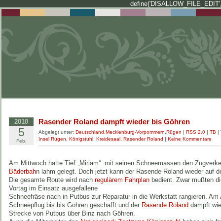
define('DISALLOW_FILE_EDIT',
Rasender Roland dampft wieder bis Göhren
2010
5
Abgelegt unter:
Deutschland
,
Mecklenburg-Vorpommern
,
Rügen
|
RSS 2.0
|
TB
|
Insel Rügen
,
Königstuhl
,
Kreidesaal
,
Rasender Roland
|
Keine Kommentare
Feb.
Am Mittwoch hatte Tief „Miriam“ mit seinen Schneemassen den Zugverk
Bäderbah
n lahm gelegt. Doch jetzt kann der Rasende Roland wieder auf d
Die gesamte Route wird nach
regulärem Fahrplan
bedient. Zwar mußten di
Vortag im Einsatz ausgefallene
Schneefräse nach in Putbus zur Reparatur in die Werkstatt rangieren. Am
Schneepflug bis bis Göhren geschafft und der
Rasende Roland
dampft wie
Strecke von Putbus über Binz nach Göhren.