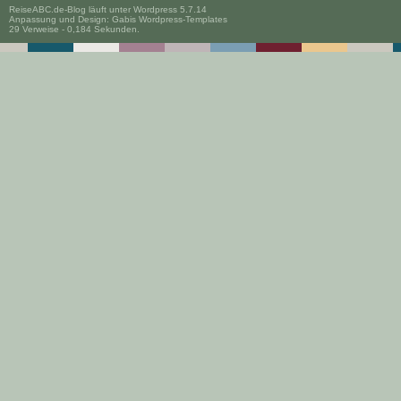
ReiseABC.de-Blog läuft unter
Wordpress 5.7.14
Anpassung und Design:
Gabis Wordpress-Templates
29 Verweise - 0,184 Sekunden.