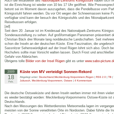
Auch die Mitarbeiter des
Nationalpark-Zentrums Königsstuhl
haben sich fre
ist die Einrichtung ist wieder von 10 bis 17 Uhr geöffnet. Wie Pressespr
betont sei im Moment davon auszugehen, dass die Pendelbusse vom Pa
Königsstuhl fahren werden. Da vor Ort wegen der Schneemassen keine Pa
verfügbar sind kann der besuch des Königsstuhls und des Ntionalparkzent
Reisebussen erfolgen.
[ad]
Seit dem 20. Januar ist im Kreidesaal des Nationalpark-Zentrums Königss
Sonderausstellung zu sehen. Auf großformatigen Panoramen präsentiert d
Christian Bäck drei Monate lang norddeutsche Landschaften. Seit mehrer
schon die Inseln an der deutschen Küste. Eine Faszination, die ungebroch
Sassnitzer Sehenswürdigkeit auf der Insel Rügen lohnt sich also. Doch b
Hochufers sollte man Vorsicht walten lassen. Durch Frost und anschließen
Gefahr von Abbrüchen.
Übrigens tolle
Bilder von der Insel Rügen
gibt es unter
www.sabo-picture.d
Küste von MV verteidigt Sonnen-Rekord
2009
18
Abgelegt unter:
Deutschland
,
Mecklenburg-Vorpommern
,
Rügen
|
RSS 2.0
|
TB
|
Juliusruh
,
Mecklenburg-Vorpommern
,
Ostsee
|
4 Kommentare
Feb.
Die deutsche Ostseeküste und deren Inseln werben immer mit ihren viele
es wieder bestätigt worden: Mecklenburg-Vorpommerns Ostsee-Küste ist 
Deutschlands.
Nach den Messungen des Wetterdienstes Meteomedia lagen im vergangen
meisten von der Sonne verwöhnten Orte im Nordosten. Dabei führte die I