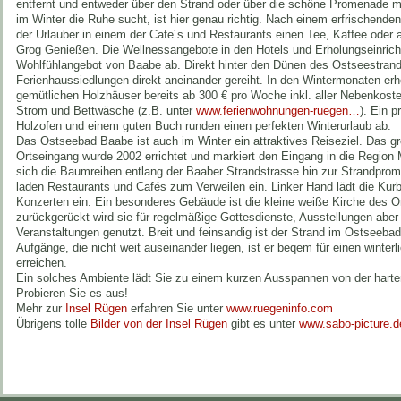
entfernt und entweder über den Strand oder über die schöne Promenade m
im Winter die Ruhe sucht, ist hier genau richtig. Nach einem erfrischend
der Urlauber in einem der Cafe´s und Restaurants einen Tee, Kaffee oder
Grog Genießen. Die Wellnessangebote in den Hotels und Erholungseinric
Wohlfühlangebot von Baabe ab. Direkt hinter den Dünen des Ostseestrand
Ferienhaussiedlungen direkt aneinander gereiht. In den Wintermonaten erh
gemütlichen Holzhäuser bereits ab 300 € pro Woche inkl. aller Nebenkost
Strom und Bettwäsche (z.B. unter
www.ferienwohnungen-ruegen…
). Ein 
Holzofen und einem guten Buch runden einen perfekten Winterurlaub ab.
Das Ostseebad Baabe ist auch im Winter ein attraktives Reiseziel. Das g
Ortseingang wurde 2002 errichtet und markiert den Eingang in die Region
sich die Baumreihen entlang der Baaber Strandstrasse hin zur Strandprom
laden Restaurants und Cafés zum Verweilen ein. Linker Hand lädt die K
Konzerten ein. Ein besonderes Gebäude ist die kleine weiße Kirche des O
zurückgerückt wird sie für regelmäßige Gottesdienste, Ausstellungen aber 
Veranstaltungen genutzt. Breit und feinsandig ist der Strand im Ostseeba
Aufgänge, die nicht weit auseinander liegen, ist er beqem für einen winte
erreichen.
Ein solches Ambiente lädt Sie zu einem kurzen Ausspannen von der harte
Probieren Sie es aus!
Mehr zur
Insel Rügen
erfahren Sie unter
www.ruegeninfo.com
Übrigens tolle
Bilder von der Insel Rügen
gibt es unter
www.sabo-picture.d