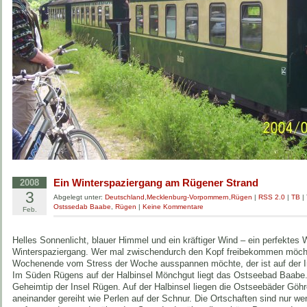
Ein Winterspaziergang am Rügener Strand
2008
3
Abgelegt unter:
Deutschland
,
Mecklenburg-Vorpommern
,
Rügen
|
RSS 2.0
|
TB
|
Ostssedab Baabe
,
Rügen
|
Keine Kommentare
Feb.
Helles Sonnenlicht, blauer Himmel und ein kräftiger Wind – ein perfektes 
Winterspaziergang. Wer mal zwischendurch den Kopf freibekommen möchte
Wochenende vom Stress der Woche ausspannen möchte, der ist auf der In
Im Süden Rügens auf der Halbinsel Mönchgut liegt das Ostseebad Baabe.
Geheimtip der Insel Rügen. Auf der Halbinsel liegen die Ostseebäder Göhr
aneinander gereiht wie Perlen auf der Schnur. Die Ortschaften sind nur w