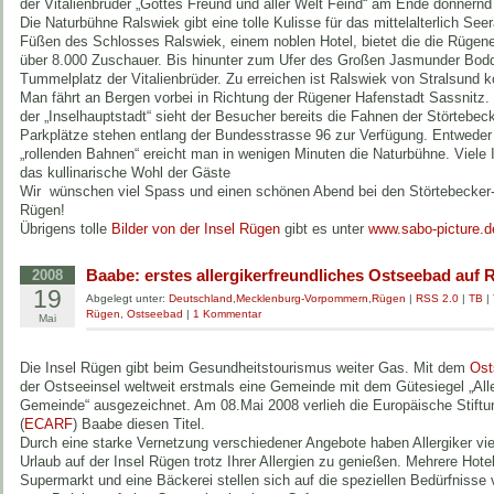
der Vitalienbrüder „Gottes Freund und aller Welt Feind“ am Ende donnernd 
Die Naturbühne Ralswiek gibt eine tolle Kulisse für das mittelalterlich Se
Füßen des Schlosses Ralswiek, einem noblen Hotel, bietet die die Rügene
über 8.000 Zuschauer. Bis hinunter zum Ufer des Großen Jasmunder Bodde
Tummelplatz der Vitalienbrüder. Zu erreichen ist Ralswiek von Stralsund
Man fährt an Bergen vorbei in Richtung der Rügener Hafenstadt Sassnitz.
der „Inselhauptstadt“ sieht der Besucher bereits die Fahnen der Störtebec
Parkplätze stehen entlang der Bundesstrasse 96 zur Verfügung. Entweder 
„rollenden Bahnen“ ereicht man in wenigen Minuten die Naturbühne. Viele 
das kullinarische Wohl der Gäste
Wir wünschen viel Spass und einen schönen Abend bei den Störtebecker-F
Rügen!
Übrigens tolle
Bilder von der Insel Rügen
gibt es unter
www.sabo-picture.d
Baabe: erstes allergikerfreundliches Ostseebad auf
2008
19
Abgelegt unter:
Deutschland
,
Mecklenburg-Vorpommern
,
Rügen
|
RSS 2.0
|
TB
|
Rügen
,
Ostseebad
|
1 Kommentar
Mai
Die Insel Rügen gibt beim Gesundheitstourismus weiter Gas. Mit dem
Ost
der Ostseeinsel weltweit erstmals eine Gemeinde mit dem Gütesiegel „Alle
Gemeinde“ ausgezeichnet. Am 08.Mai 2008 verlieh die Europäische Stiftun
(
ECARF
) Baabe diesen Titel.
Durch eine starke Vernetzung verschiedener Angebote haben Allergiker viel
Urlaub auf der Insel Rügen trotz Ihrer Allergien zu genießen. Mehrere Hote
Supermarkt und eine Bäckerei stellen sich auf die speziellen Bedürfnisse v