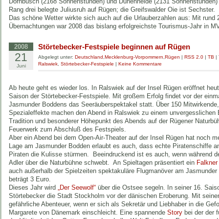
Dornbusch (2168 Sonnenstunden) und Dünenheide (2131 Sonnenstunden) d
Rang drei belegte Juliusruh auf Rügen; die Greifswalder Oie ist Sechster.
Das schöne Wetter wirkte sich auch auf die Urlauberzahlen aus: Mit rund 2
Übernachtungen war 2008 das bislang erfolgreichste Tourismus-Jahr in MV
Störtebecker-Festspiele beginnen auf Rügen
2008
21
Abgelegt unter:
Deutschland
,
Mecklenburg-Vorpommern
,
Rügen
|
RSS 2.0
|
TB
|
Ralswiek
,
Störtebecker-Festspiele
|
Keine Kommentare
Juni
Ab heute geht es wieder los. In Ralswiek auf der Insel Rügen eröffnet heut
Saison der Störtebecker-Festspiele. Mit großem Erfolg findet vor der ein
Jasmunder Boddens das Seeräuberspektakel statt. Über 150 Mitwirkende, 
Spezialeffekte machen den Abend in Ralswiek zu einem unvergesslichen Er
Tradition und besonderer Höhepunkt des Abends auf der Rügener Naturbühn
Feuerwerk zum Abschluß des Festspiels.
Aber ein Abend bei dem Open-Air-Theater auf der Insel Rügen hat noch meh
Lage am Jasmunder Bodden erlaubt es auch, dass echte Piratenschiffe a
Piraten die Kulisse stürmen. Beeindruckend ist es auch, wenn während d
Adler über die Naturbühne schwebt. An Spieltagen präsentiert ein
Falkner
auch außerhalb der Spielzeiten spektakuläre Flugmanöver am Jasmunder B
beträgt 3 Euro.
Dieses Jahr wird
„Der Seewolf“
über die Ostsee segeln. In seiner 16. Sais
Störtebecker die Stadt Stockholm vor der dänischen Eroberung. Mit seinen 
gefährliche Abenteuer, wenn er sich als Sekretär und Liebhaber in die Gef
Margarete von Dänemark einschleicht. Eine spannende
Story
bei der
der 