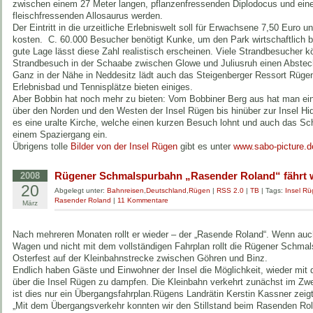
zwischen einem 27 Meter langen, pflanzenfressenden Diplodocus und ein
fleischfressenden Allosaurus werden.
Der Eintritt in die urzeitliche Erlebniswelt soll für Erwachsene 7,50 Euro u
kosten. C. 60.000 Besucher benötigt Kunke, um den Park wirtschaftlich b
gute Lage lässt diese Zahl realistisch erscheinen. Viele Strandbesucher 
Strandbesuch in der Schaabe zwischen Glowe und Juliusruh einen Abstec
Ganz in der Nähe in Neddesitz lädt auch das Steigenberger Ressort Rügen
Erlebnisbad und Tennisplätze bieten einiges.
Aber Bobbin hat noch mehr zu bieten: Vom Bobbiner Berg aus hat man ein
über den Norden und den Westen der Insel Rügen bis hinüber zur Insel Hi
es eine uralte Kirche, welche einen kurzen Besuch lohnt und auch das Sc
einem Spaziergang ein.
Übrigens tolle
Bilder von der Insel Rügen
gibt es unter
www.sabo-picture.d
Rügener Schmalspurbahn „Rasender Roland“ fährt 
2008
20
Abgelegt unter:
Bahnreisen
,
Deutschland
,
Rügen
|
RSS 2.0
|
TB
| Tags:
Insel R
Rasender Roland
|
11 Kommentare
März
Nach mehreren Monaten rollt er wieder – der „Rasende Roland“. Wenn auc
Wagen und nicht mit dem vollständigen Fahrplan rollt die Rügener Schma
Osterfest auf der Kleinbahnstrecke zwischen Göhren und Binz.
Endlich haben Gäste und Einwohner der Insel die Möglichkeit, wieder mi
über die Insel Rügen zu dampfen. Die Kleinbahn verkehrt zunächst im Zwe
ist dies nur ein Übergangsfahrplan.Rügens Landrätin Kerstin Kassner zeigte
„Mit dem Übergangsverkehr konnten wir den Stillstand beim Rasenden Ro