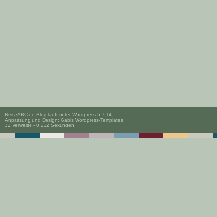
ReiseABC.de-Blog läuft unter
Wordpress 5.7.14
Anpassung und Design:
Gabis Wordpress-Templates
32 Verweise - 0,232 Sekunden.