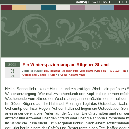
define('DISALLOW_FILE_EDIT',
Ein Winterspaziergang am Rügener Strand
2008
3
Abgelegt unter:
Deutschland
,
Mecklenburg-Vorpommern
,
Rügen
|
RSS 2.0
|
TB
|
Ostssedab Baabe
,
Rügen
|
Keine Kommentare
Feb.
Helles Sonnenlicht, blauer Himmel und ein kräftiger Wind – ein perfektes 
Winterspaziergang. Wer mal zwischendurch den Kopf freibekommen möchte
Wochenende vom Stress der Woche ausspannen möchte, der ist auf der In
Im Süden Rügens auf der Halbinsel Mönchgut liegt das Ostseebad Baabe.
Geheimtip der Insel Rügen. Auf der Halbinsel liegen die Ostseebäder Göhr
aneinander gereiht wie Perlen auf der Schnur. Die Ortschaften sind nur w
entfernt und entweder über den Strand oder über die schöne Promenade m
im Winter die Ruhe sucht, ist hier genau richtig. Nach einem erfrischend
der Urlauber in einem der Cafe´s und Restaurants einen Tee, Kaffee oder