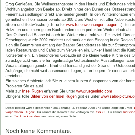
Grog Genießen. Die Wellnessangebote in den Hotels und Erholungseinric
Wohlfühlangebot von Baabe ab. Direkt hinter den Dünen des Ostseestrand
Ferienhaussiedlungen direkt aneinander gereiht. In den Wintermonaten erh
gemütlichen Holzhäuser bereits ab 300 € pro Woche inkl. aller Nebenkost
Strom und Bettwäsche (z.B. unter
www.ferienwohnungen-ruegen…
). Ein 
Holzofen und einem guten Buch runden einen perfekten Winterurlaub ab.
Das Ostseebad Baabe ist auch im Winter ein attraktives Reiseziel. Das g
Ortseingang wurde 2002 errichtet und markiert den Eingang in die Region
sich die Baumreihen entlang der Baaber Strandstrasse hin zur Strandprom
laden Restaurants und Cafés zum Verweilen ein. Linker Hand lädt die K
Konzerten ein. Ein besonderes Gebäude ist die kleine weiße Kirche des O
zurückgerückt wird sie für regelmäßige Gottesdienste, Ausstellungen aber 
Veranstaltungen genutzt. Breit und feinsandig ist der Strand im Ostseeba
Aufgänge, die nicht weit auseinander liegen, ist er beqem für einen winte
erreichen.
Ein solches Ambiente lädt Sie zu einem kurzen Ausspannen von der harte
Probieren Sie es aus!
Mehr zur
Insel Rügen
erfahren Sie unter
www.ruegeninfo.com
Übrigens tolle
Bilder von der Insel Rügen
gibt es unter
www.sabo-picture.d
Dieser Beitrag wurde geschrieben am Sonntag, 3. Februar 2008 und wurde abgelegt unter "
Vorpommern
,
Rügen
". Du kannst die Kommentare verfolgen mit
RSS 2.0
. Du kannst
hier ei
einen
Trackback senden
von deiner eigenen Seite.
Noch keine Kommentare.