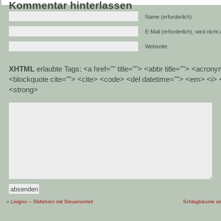
Kommentar hinterlassen
Name (erforderlich)
E-Mail (erforderlich), wird nicht
Webseite
XHTML
erlaubte Tags: <a href="" title=""> <abbr title=""> <acrony
<blockquote cite=""> <cite> <code> <del datetime=""> <em> <i> <
<strong>
«
Livigno – Skifahren mit Steuervorteil
Schlagbäume sind