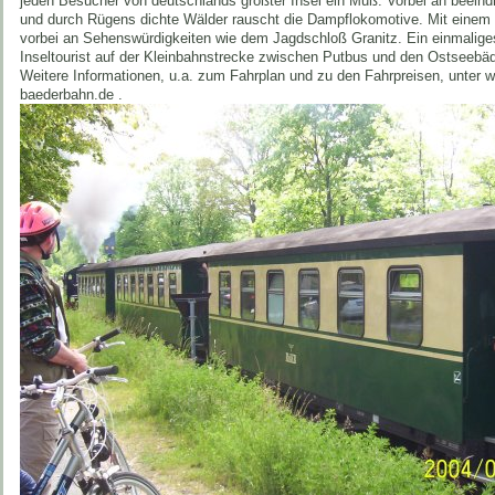
jeden Besucher von deutschlands größter Insel ein Muß. Vorbei an beein
und durch Rügens dichte Wälder rauscht die Dampflokomotive. Mit einem l
vorbei an Sehenswürdigkeiten wie dem Jagdschloß Granitz. Ein einmaliges
Inseltourist auf der Kleinbahnstrecke zwischen Putbus und den Ostseebä
Weitere Informationen, u.a. zum Fahrplan und zu den Fahrpreisen, unter
baederbahn.de .