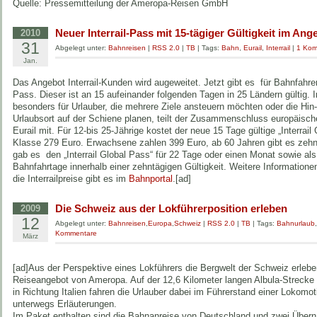
Quelle: Pressemitteilung der Ameropa-Reisen GmbH
Neuer Interrail-Pass mit 15-tägiger Gültigkeit im Ang
2010
31
Abgelegt unter:
Bahnreisen
|
RSS 2.0
|
TB
| Tags:
Bahn
,
Eurail
,
Interrail
|
1 Kom
Jan.
Das Angebot Interrail-Kunden wird augeweitet. Jetzt gibt es für Bahnfahrer
Pass. Dieser ist an 15 aufeinander folgenden Tagen in 25 Ländern gültig. In
besonders für Urlauber, die mehrere Ziele ansteuern möchten oder die Hi
Urlaubsort auf der Schiene planen, teilt der Zusammenschluss europäisch
Eurail mit. Für 12-bis 25-Jährige kostet der neue 15 Tage gültige „Interrail
Klasse 279 Euro. Erwachsene zahlen 399 Euro, ab 60 Jahren gibt es zehn
gab es den „Interrail Global Pass“ für 22 Tage oder einen Monat sowie als 
Bahnfahrtage innerhalb einer zehntägigen Gültigkeit. Weitere Informatione
die Interrailpreise gibt es im
Bahnportal
.[ad]
Die Schweiz aus der Lokführerposition erleben
2009
12
Abgelegt unter:
Bahnreisen
,
Europa
,
Schweiz
|
RSS 2.0
|
TB
| Tags:
Bahnurlaub
Kommentare
März
[ad]Aus der Perspektive eines Lokführers die Bergwelt der Schweiz erlebe
Reiseangebot von Ameropa. Auf der 12,6 Kilometer langen Albula-Strecke 
in Richtung Italien fahren die Urlauber dabei im Führerstand einer Lokomo
unterwegs Erläuterungen.
Im Paket enthalten sind die Bahnanreise von Deutschland und zwei Übern