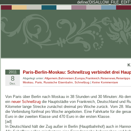
define('DISALLOW_FILE_EDIT',
K
Paris-Berlin-Moskau: Schnellzug verbindet drei Haup
2011
8
Abgelegt unter:
Allgemein
,
Bahnreisen
,
Europa
,
Frankreich
,
Reisenews
,
Reisetipps
Moskau
,
Paris
,
Russische Eisenbahn
,
Schnellzug
|
Keine Kommentare
Dez.
Von Paris über Berlin nach Moskau in 38 Stunden und 30 Minuten: Ab de
ein
neuer Schnellzug
die Hauptstädte von Frankreich, Deutschland und Rus
Kilometer lange Strecke zunächst dreimal pro Woche zurück. Vom 28. Mai
die Verbindung fünfmal pro Woche angeboten. Eine Fahrkarte für die gesa
Euro in der zweiten Klasse und 470 Euro in der ersten Klasse.
[ad]
In Deutschland hält der Zug außer in Berlin (Hauptbahnhof) auch in Hanno