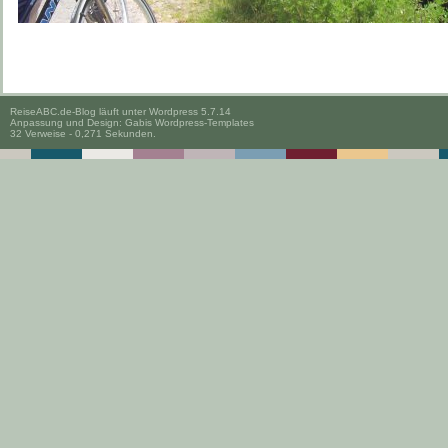
ReiseABC.de-Blog läuft unter
Wordpress 5.7.14
Anpassung und Design:
Gabis Wordpress-Templates
32 Verweise - 0,271 Sekunden.