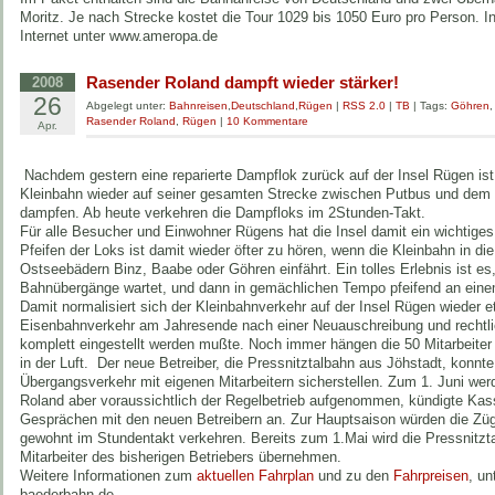
Moritz. Je nach Strecke kostet die Tour 1029 bis 1050 Euro pro Person. I
Internet unter www.ameropa.de
Rasender Roland dampft wieder stärker!
2008
26
Abgelegt unter:
Bahnreisen
,
Deutschland
,
Rügen
|
RSS 2.0
|
TB
| Tags:
Göhren
Rasender Roland
,
Rügen
|
10 Kommentare
Apr.
Nachdem gestern eine reparierte Dampflok zurück auf der Insel Rügen ist
Kleinbahn wieder auf seiner gesamten Strecke zwischen Putbus und de
dampfen. Ab heute verkehren die Dampfloks im 2Stunden-Takt.
Für alle Besucher und Einwohner Rügens hat die Insel damit ein wichtige
Pfeifen der Loks ist damit wieder öfter zu hören, wenn die Kleinbahn in di
Ostseebädern Binz, Baabe oder Göhren einfährt. Ein tolles Erlebnis ist e
Bahnübergänge wartet, und dann in gemächlichen Tempo pfeifend an einem
Damit normalisiert sich der Kleinbahnverkehr auf der Insel Rügen wieder
Eisenbahnverkehr am Jahresende nach einer Neuauschreibung und rechtlic
komplett eingestellt werden mußte. Noch immer hängen die 50 Mitarbeite
in der Luft. Der neue Betreiber, die Pressnitztalbahn aus Jöhstadt, konnte 
Übergangsverkehr mit eigenen Mitarbeitern sicherstellen. Zum 1. Juni w
Roland aber voraussichtlich der Regelbetrieb aufgenommen, kündigte Kas
Gesprächen mit den neuen Betreibern an. Zur Hauptsaison würden die Züg
gewohnt im Stundentakt verkehren. Bereits zum 1.Mai wird die Pressnitzta
Mitarbeiter des bisherigen Betriebers übernehmen.
Weitere Informationen zum
aktuellen Fahrplan
und zu den
Fahrpreisen
, u
baederbahn.de