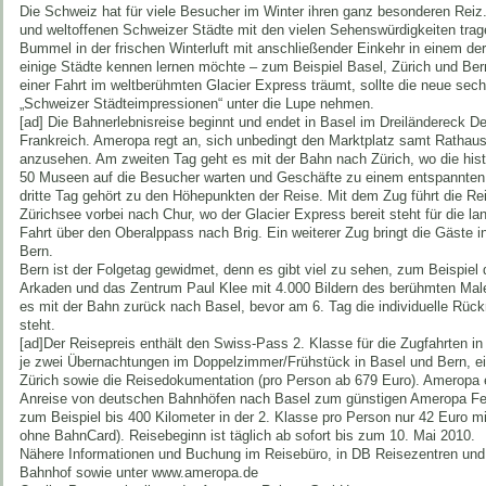
Die Schweiz hat für viele Besucher im Winter ihren ganz besonderen Reiz.
und weltoffenen Schweizer Städte mit den vielen Sehenswürdigkeiten tra
Bummel in der frischen Winterluft mit anschließender Einkehr in einem de
einige Städte kennen lernen möchte – zum Beispiel Basel, Zürich und Ber
einer Fahrt im weltberühmten Glacier Express träumt, sollte die neue se
„Schweizer Städteimpressionen“ unter die Lupe nehmen.
[ad] Die Bahnerlebnisreise beginnt und endet in Basel im Dreiländereck 
Frankreich. Ameropa regt an, sich unbedingt den Marktplatz samt Rathau
anzusehen. Am zweiten Tag geht es mit der Bahn nach Zürich, wo die hist
50 Museen auf die Besucher warten und Geschäfte zu einem entspannten
dritte Tag gehört zu den Höhepunkten der Reise. Mit dem Zug führt die R
Zürichsee vorbei nach Chur, wo der Glacier Express bereit steht für die l
Fahrt über den Oberalppass nach Brig. Ein weiterer Zug bringt die Gäste 
Bern.
Bern ist der Folgetag gewidmet, denn es gibt viel zu sehen, zum Beispiel d
Arkaden und das Zentrum Paul Klee mit 4.000 Bildern des berühmten Mal
es mit der Bahn zurück nach Basel, bevor am 6. Tag die individuelle Rü
steht.
[ad]Der Reisepreis enthält den Swiss-Pass 2. Klasse für die Zugfahrten i
je zwei Übernachtungen im Doppelzimmer/Frühstück in Basel und Bern, ei
Zürich sowie die Reisedokumentation (pro Person ab 679 Euro). Ameropa e
Anreise von deutschen Bahnhöfen nach Basel zum günstigen Ameropa Fes
zum Beispiel bis 400 Kilometer in der 2. Klasse pro Person nur 42 Euro 
ohne BahnCard). Reisebeginn ist täglich ab sofort bis zum 10. Mai 2010.
Nähere Informationen und Buchung im Reisebüro, in DB Reisezentren un
Bahnhof sowie unter www.ameropa.de