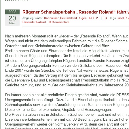
Rügener Schmalspurbahn „Rasender Roland“ fährt 
2008
20
Abgelegt unter:
Bahnreisen
,
Deutschland
,
Rügen
|
RSS 2.0
|
TB
| Tags:
Insel R
Rasender Roland
|
11 Kommentare
März
Nach mehreren Monaten rollt er wieder – der „Rasende Roland“. Wenn auc
Wagen und nicht mit dem vollständigen Fahrplan rollt die Rügener Schma
Osterfest auf der Kleinbahnstrecke zwischen Göhren und Binz.
Endlich haben Gäste und Einwohner der Insel die Möglichkeit, wieder mi
über die Insel Rügen zu dampfen. Die Kleinbahn verkehrt zunächst im Zwe
ist dies nur ein Übergangsfahrplan.Rügens Landrätin Kerstin Kassner zeigte
„Mit dem Übergangsverkehr konnten wir den Stillstand beim Rasenden Ro
Ende 2007 wurde die Strecke, die Teil des Nahverkehrsnetzes Rügens ist
ausgeschrieben, da der Vertrag mit dem bisherigen Betreiber gekündigt 
die Eisenbahn- Bau und Betriebsgesellschaft Pressnitztalbahn mbH (PRE
Gerichte bemüht, und so mußte der Kleinbahnverkehr zum Jahresende 200
Da immer noch nicht alle rechtliche Fragen geklärt sind, wurde die PRE
Übergangsverkehr beauftragt. Dazu hat die Eisenbahngesellschaft in den
Schmalspurloks sowie weitere Ausrüstungen aus Sachsen nach Rügen gebr
Diesellok, eine Dampflokomotive, Gepäck- und Reisezugwagen.
Die Pressnitztalbahn ist in Jöhstadt in Sachsen beheimatet und ist ein mit
Eisenbahnverkehrsunternehmen mit ca. 80 Beschäftigten. Es ist zu hoffe
Übergangsverkehr wieder der Normalverkehr wird, denn die Fahrt mit dem 