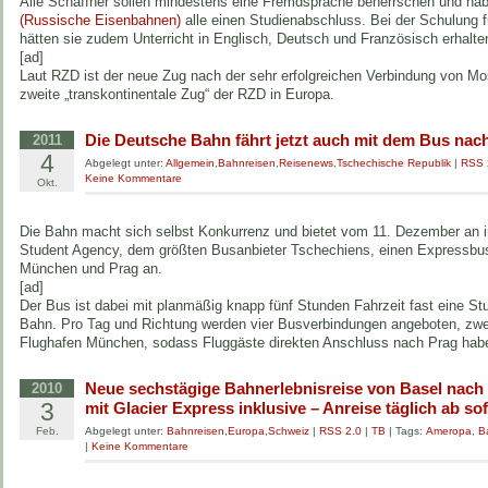
Alle Schaffner sollen mindestens eine Fremdsprache beherrschen und h
(Russische Eisenbahnen)
alle einen Studienabschluss. Bei der Schulung 
hätten sie zudem Unterricht in Englisch, Deutsch und Französisch erhalte
[ad]
Laut RZD ist der neue Zug nach der sehr erfolgreichen Verbindung von M
zweite „transkontinentale Zug“ der RZD in Europa.
Die Deutsche Bahn fährt jetzt auch mit dem Bus nac
2011
4
Abgelegt unter:
Allgemein
,
Bahnreisen
,
Reisenews
,
Tschechische Republik
|
RSS 
Keine Kommentare
Okt.
Die Bahn macht sich selbst Konkurrenz und bietet vom 11. Dezember an i
Student Agency, dem größten Busanbieter Tschechiens, einen Expressbu
München und Prag an.
[ad]
Der Bus ist dabei mit planmäßig knapp fünf Stunden Fahrzeit fast eine Stu
Bahn. Pro Tag und Richtung werden vier Busverbindungen angeboten, zwe
Flughafen München, sodass Fluggäste direkten Anschluss nach Prag hab
Neue sechstägige Bahnerlebnisreise von Basel nach 
2010
3
mit Glacier Express inklusive – Anreise täglich ab sof
Feb.
Abgelegt unter:
Bahnreisen
,
Europa
,
Schweiz
|
RSS 2.0
|
TB
| Tags:
Ameropa
,
B
|
Keine Kommentare