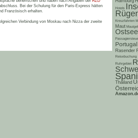
Hamburg
H
mdsprache beherrschen und haben nach Angaben der
RZD
Ins
abschluss. Bei der Schulung für den Paris-Express hätten
Hotels
Rüge
nd Französisch erhalten.
Kreuzfahrten
M
folgreichen Verbindung von Moskau nach Nizza der zweite
Maut
Mautge
Ostsee
Passagiersteu
Portugal
Rasender 
Reisebuchung
R
Ruhrgebiet
Schwe
Span
U
Thailand
Österrei
Amazon.d