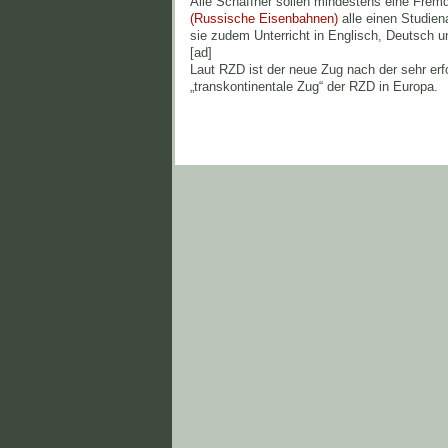
Alle Schaffner sollen mindestens eine Fre
(Russische Eisenbahnen)
alle einen Studien
sie zudem Unterricht in Englisch, Deutsch u
[ad]
Laut RZD ist der neue Zug nach der sehr er
„transkontinentale Zug“ der RZD in Europa.