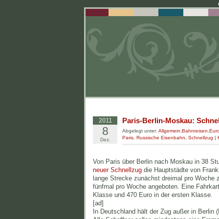
Paris-Berlin-Moskau: Schnel
2011
8
Abgelegt unter:
Allgemein
,
Bahnreisen
,
Eur
Paris
,
Russische Eisenbahn
,
Schnellzug
|
Dez.
Von Paris über Berlin nach Moskau in 38 S
neuer Schnellzug
die Hauptstädte von Frankr
lange Strecke zunächst dreimal pro Woche z
fünfmal pro Woche angeboten. Eine Fahrkart
Klasse und 470 Euro in der ersten Klasse.
[ad]
In Deutschland hält der Zug außer in Berlin