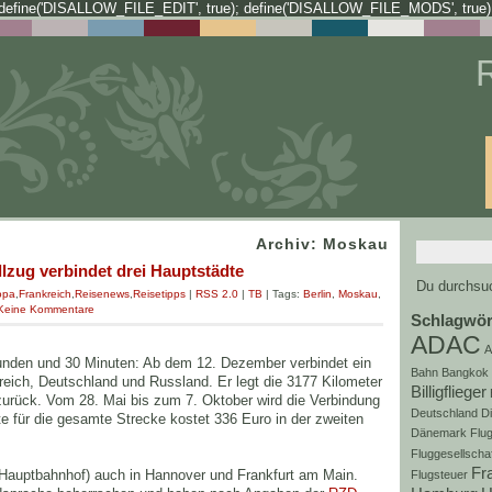
define('DISALLOW_FILE_EDIT', true); define('DISALLOW_FILE_MODS', true)
Archiv: Moskau
lzug verbindet drei Hauptstädte
Du durchsuc
opa
,
Frankreich
,
Reisenews
,
Reisetipps
|
RSS 2.0
|
TB
| Tags:
Berlin
,
Moskau
,
Keine Kommentare
Schlagwör
ADAC
A
tunden und 30 Minuten: Ab dem 12. Dezember verbindet ein
Bahn
Bangkok
eich, Deutschland und Russland. Er legt die 3177 Kilometer
Billigflieger
urück. Vom 28. Mai bis zum 7. Oktober wird die Verbindung
Deutschland
D
e für die gesamte Strecke kostet 336 Euro in der zweiten
Dänemark
Flug
Fluggesellscha
Fr
 (Hauptbahnhof) auch in Hannover und Frankfurt am Main.
Flugsteuer