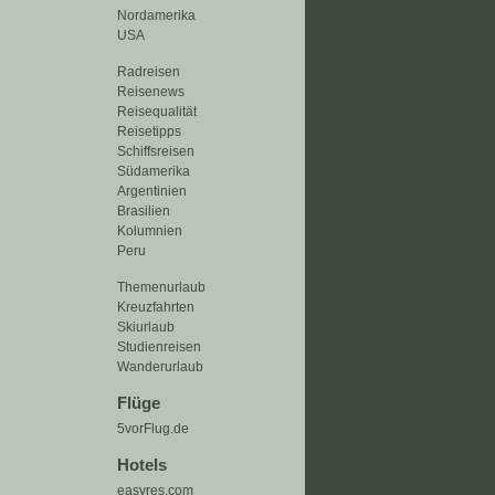
Nordamerika
USA
Radreisen
Reisenews
Reisequalität
Reisetipps
Schiffsreisen
Südamerika
Argentinien
Brasilien
Kolumnien
Peru
Themenurlaub
Kreuzfahrten
Skiurlaub
Studienreisen
Wanderurlaub
Flüge
5vorFlug.de
Hotels
easyres.com