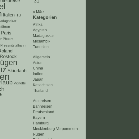
otelpreise
31
el
n
« März
Italien
ITB
Kategorien
adagaskar
Afrika
bühren
Ägypten
Paris
Madagaskar
er
Phuket
Mosambik
Pressnitztalbahn
Tunesien
Roland
Rostock
Allgemein
ügen
Asien
iz
China
Skiurlaub
ien
Indien
Japan
rlaub
Vignette
Kasachstan
ch
Thailand
e
Autoreisen
Bahnreisen
Deutschland
Bayern
Hamburg
Mecklenburg-Vorpommern
Rügen