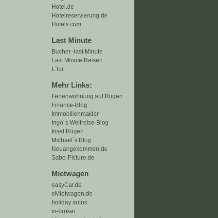
Hotel.de
Hotelreservierung.de
Hotels.com
Last Minute
Bucher -last Minute
Last Minute Reisen
L´tur
Mehr Links:
Ferienwohnung auf Rügen
Finance-Blog
Immobilienmakler
Ingo´s Weltreise-Blog
Insel Rügen
Michael´s Blog
Neuangekommen.de
Sabo-Picture.de
Mietwagen
easyCar.de
eMietwagen.de
holiday autos
m-broker