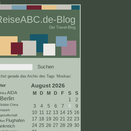
;
ReiseABC.de-Blog
Der Travel-Blog
hst gerade das Archiv des Tags ‘Moskau’.
August 2026
ter
AIDA
M
D
M
D
F
S
S
frika
Berlin
1
2
Bobbin
China
3
4
5
6
7
8
9
inopark
10
11
12
13
14
15
16
gesellschaft
17
18
19
20
21
22
23
Flughafen
ften
24
25
26
27
28
29
30
ankreich