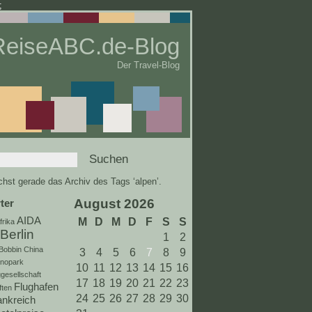
;
ReiseABC.de-Blog
Der Travel-Blog
hst gerade das Archiv des Tags ‘alpen’.
August 2026
ter
AIDA
M
D
M
D
F
S
S
frika
Berlin
1
2
Bobbin
China
3
4
5
6
7
8
9
inopark
10
11
12
13
14
15
16
gesellschaft
17
18
19
20
21
22
23
Flughafen
ften
24
25
26
27
28
29
30
ankreich