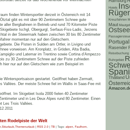
Hamburg
H
Ins
Hotels
Rüge
m finden Wintersportler derzeit in Österreich mit 14
 Ötztal gibt es mit über 90 Zentimetern Schnee gute
Kreuzfahrten
M
Maut
fte aller Bergbahnen in Betrieb und rund 70 Kilometer Piste
Mautge
Ostsee
Skigebiete Ischgl, Obergurgl, Serfaus-Fiss-Ladis, Jerzens
chtal in der Steiermark haben zwischen 30 bis 80 Zentimeter
Passagiersteu
ifahrer momentan nur auf den Gletschern.
Portugal
gebiete. Die Pisten in Sulden am Ortler, in Livigno und
Rasender 
hnee vorweisen. Am Kronplatz, in Gröden, Alta Badia,
Reisebuchung
 Campiglio und Latemar im Trentino sowie Cortina d’Ampezzo
R
bis zu 30 Zentimetern Schnee auf der Piste zufrieden
Ruhrgebiet
Schwe
 hier nur auf den Gletschern wie zum Beispiel im
Span
U
Thailand
die Wintersportsaison gestartet. Geöffnet haben Zermatt,
Österrei
 Vallées. Der meiste Schnee fiel im Wallis in Saas-Fee mit
Amazon.d
geöffnet. Im Skigebiet Isola 2000 fielen 40 Zentimeter
 Zentimeter und in Les Deux Alpes rund 80 Zentimeter. Einen
t Les Trois Vallées.
12.2011
sten Rodelpiste der Welt
z
,
Skiurlaub
,
Themenurlaub
|
RSS 2.0
|
TB
| Tags:
alpen
,
Faulhorn
,