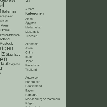
otelpreise
31
el
n
« März
Italien
ITB
Kategorien
adagaskar
Afrika
bühren
Ägypten
Paris
Madagaskar
er
Phuket
Mosambik
Pressnitztalbahn
Tunesien
Roland
Rostock
Allgemein
ügen
Asien
iz
China
Skiurlaub
ien
Indien
Japan
rlaub
Vignette
Kasachstan
ch
Thailand
e
Autoreisen
Bahnreisen
Deutschland
Bayern
Hamburg
Mecklenburg-Vorpommern
Rügen