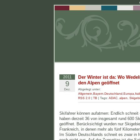
Der Winter ist da: Wo Wedel
2011
9
den Alpen geöffnet
Dez.
Abgelegt unter:
Allgemein
,
Bayern
,
Deutschland
,
Europa
,
Ital
RSS 2.0
|
TB
| Tags:
ADAC
,
alpen
,
Skigeb
Skifahrer können aufatmen: Endlich schneit
haben derzeit 36 von insgesamt rund 600 Ski
geöffnet. Berücksichtigt wurden nur Skigebie
Frankreich, in denen mehr als fünf Kilometer
Im Süden Deutschlands schneit es zwar in 
noch nicht aus. Auf der Zugspitze ist der S