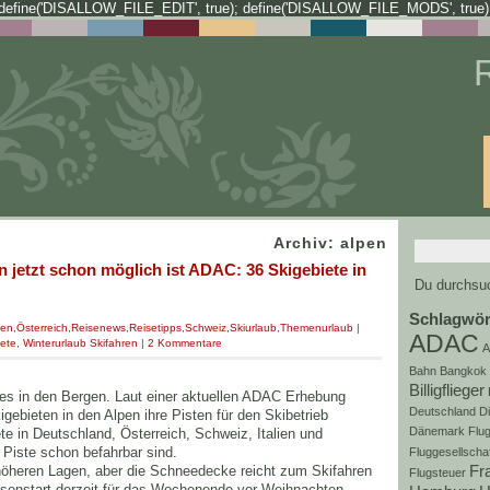
define('DISALLOW_FILE_EDIT', true); define('DISALLOW_FILE_MODS', true)
Archiv: alpen
n jetzt schon möglich ist ADAC: 36 Skigebiete in
Du durchsuc
Schlagwör
ien
,
Österreich
,
Reisenews
,
Reisetipps
,
Schweiz
,
Skiurlaub
,
Themenurlaub
|
ADAC
iete
,
Winterurlaub Skifahren
|
2 Kommentare
A
Bahn
Bangkok
Billigflieger
 es in den Bergen. Laut einer aktuellen ADAC Erhebung
Deutschland
D
gebieten in den Alpen ihre Pisten für den Skibetrieb
Dänemark
Flug
te in Deutschland, Österreich, Schweiz, Italien und
 Piste schon befahrbar sind.
Fluggesellscha
Fr
höheren Lagen, aber die Schneedecke reicht zum Skifahren
Flugsteuer
aisonstart derzeit für das Wochenende vor Weihnachten