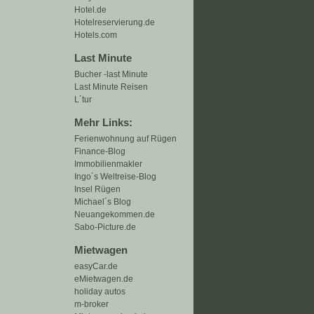
Hotel.de
Hotelreservierung.de
Hotels.com
Last Minute
Bucher -last Minute
Last Minute Reisen
L´tur
Mehr Links:
Ferienwohnung auf Rügen
Finance-Blog
Immobilienmakler
Ingo´s Weltreise-Blog
Insel Rügen
Michael´s Blog
Neuangekommen.de
Sabo-Picture.de
Mietwagen
easyCar.de
eMietwagen.de
holiday autos
m-broker