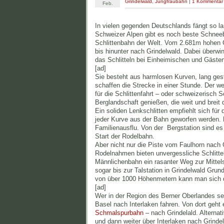
Grindelwald
,
Jungfraubahn
|
1 Kommentar
Feb.
In vielen gegenden Deutschlands fängt so l
Schweizer Alpen gibt es noch beste Schnee
Schlittenbahn der Welt. Vom 2.681m hohen Gi
bis hinunter nach Grindelwald. Dabei überwin
das Schlitteln bei Einheimischen und Gästen
[ad]
Sie besteht aus harmlosen Kurven, lang ges
schaffen die Strecke in einer Stunde. Der w
für die Schlittenfahrt – oder schweizerisch 
Berglandschaft genießen, die weit und breit 
Ein soliden Lenkschlitten empfiehlt sich für 
jeder Kurve aus der Bahn geworfen werden. 
Familienausflu. Von der Bergstation sind e
Start der Rodelbahn.
Aber nicht nur die Piste vom Faulhorn nach 
Rodelnahmen bieten unvergessliche Schlittel
Männlichenbahn ein rasanter Weg zur Mittel
sogar bis zur Talstation in Grindelwald Grun
von über 1000 Höhenmetern kann man sich d
[ad]
Wer in der Region des Berner Oberlandes se
Basel nach Interlaken fahren. Von dort geht
Schmalspurbahn
– nach Grindelald. Alternat
und dann weiter über Interlaken nach Grinde