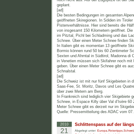
geplant.
[ad]
Die besten Bedingungen im gesamten Alpenrau
geöffneten Skiregionen. In Sölden im Tiroler
Pistenverhältnisse. Hier sind bereits die Häl
von insgesamt 150 Kilometern geöffnet. Die 
im Pitztal, Pichl bei Schladming und das La
Schnee. Über einen Meter Schnee finden Sk
In Italien gibt es momentan 13 geöffnete Ski
Bormio können rund 50 bis 60 Zentimeter Sc
Sexten und Ahrntal in Südtirol, Madonna di
in Venetien müssen sich Skifahrer noch mit 
geben. Über einen Meter Schnee gibt es auch
Schnalstal.
[ad]
Die Schweiz ist mit nur fünf Skigebieten in 
Saas-Fee, St. Moritz, Davos und Les Quatres
über zwei Metern am Berg.
In Frankreich sind lediglich vier Skigebiete 
Schnee, in Espace Killy über Val d’Isère 60
Meter Schnee gibt es derzeit nur im Skigebie
Quelle: Pressemitteilung des ADAC vom 07.
Schlittenspass auf der läng
2010
21
Abgelegt unter:
Europa
,
Reisetipps
,
Schwei