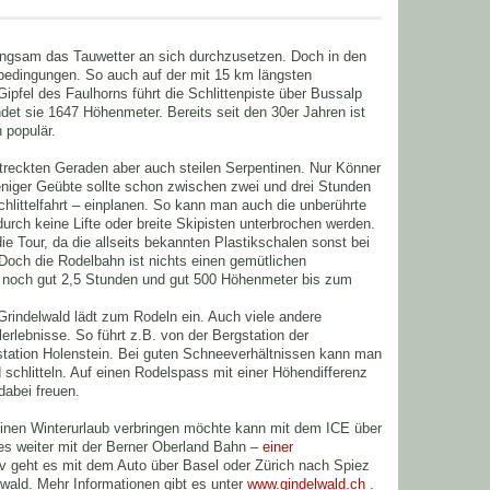
angsam das Tauwetter an sich durchzusetzen. Doch in den
bedingungen. So auch auf der mit 15 km längsten
pfel des Faulhorns führt die Schlittenpiste über Bussalp
det sie 1647 Höhenmeter. Bereits seit den 30er Jahren ist
 populär.
treckten Geraden aber auch steilen Serpentinen. Nur Könner
eniger Geübte sollte schon zwischen zwei und drei Stunden
Schlittelfahrt – einplanen. So kann man auch die unberührte
durch keine Lifte oder breite Skipisten unterbrochen werden.
die Tour, da die allseits bekannten Plastikschalen sonst bei
Doch die Rodelbahn ist nichts einen gemütlichen
s noch gut 2,5 Stunden und gut 500 Höhenmeter bis zum
Grindelwald lädt zum Rodeln ein. Auch viele andere
erlebnisse. So führt z.B. von der Bergstation der
station Holenstein. Bei guten Schneeverhältnissen kann man
d schlitteln. Auf einen Rodelspass mit einer Höhendifferenz
abei freuen.
inen Winterurlaub verbringen möchte kann mit dem ICE über
 es weiter mit der Berner Oberland Bahn –
einer
iv geht es mit dem Auto über Basel oder Zürich nach Spiez
lwald. Mehr Informationen gibt es unter
www.gindelwald.ch
.