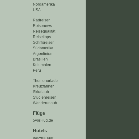
Nordamerika
USA
Radreisen
Reisenews
Reisequalität
Reisetipps
Schiffsreisen
Südamerika
Argentinien
Brasilien
Kolumnien
Peru
Themenurlaub
Kreuzfahrten
Skiurlaub
Studienreisen
Wanderurlaub
Flüge
5vorFlug.de
Hotels
easyres.com