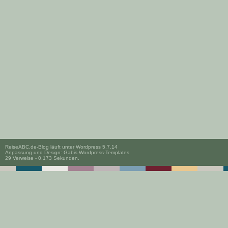
ReiseABC.de-Blog läuft unter
Wordpress 5.7.14
Anpassung und Design:
Gabis Wordpress-Templates
29 Verweise - 0,173 Sekunden.