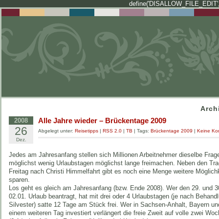
define('DISALLOW_FILE_EDIT',
Arch
Alle Jahre wieder – Brückentage 2009
2008
26
Abgelegt unter:
Reisetipps
|
RSS 2.0
|
TB
| Tags:
Brückentage 2009
|
Keine Ko
Dez.
Jedes am Jahresanfang stellen sich Millionen Arbeitnehmer dieselbe Frag
möglichst wenig Urlaubstagen möglichst lange freimachen. Neben den Trad
Freitag nach Christi Himmelfahrt gibt es noch eine Menge weitere Möglich
sparen.
Los geht es gleich am Jahresanfang (bzw. Ende 2008). Wer den 29. und 3
02.01. Urlaub beantragt, hat mit drei oder 4 Urlaubstagen (je nach Behand
Silvester) satte 12 Tage am Stück frei. Wer in Sachsen-Anhalt, Bayern 
einem weiteren Tag investiert verlängert die freie Zweit auf volle zwei Wo