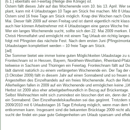
(6.1.) ebenfalls ein Feiertag (Heilige drei Könige) ist.
Ostern fällt dieses Jahr auf das Wochenende vom 10. bis 13. April. Wer 
plant, kann mit 4 Urlaubstagen 10 Tage am Stück frei machen. Mit 8 Urla
Ostern sind 16 freie Tage am Stück möglich. Knap drei Wochen nach Ost
Mai. Dieser fällt 2009 auf einen Freitag und ist damit eigentlich nicht kla
auch hier können Arbeitnehmer mit 4 Urlaubstagen eine ganze Woche frei
Wer ein langes Wochenende sucht, sollte sich den 22. Mai 2009 merken. Di
Christi Himmelfahrt und ermöglicht mit einem Tag Urlaub ein richtig lan
folgt mit Pfingsten das nächste Fest. Nach dem ersten Juni (Pfingstmont
Urlaubstagen komplettiert werden – 10 freie Tage am Stück.
[ad]
Der Sommer bietet wie immer keine guten Möglichkeiten Urlaubstage zu sp
Fronleichnam ist in Hessen, Bayern, Nordrhein-Westfalen, Rheinland-Pfal
teilweise in Sachsen und Thüringen ein Feiertag. Fronleichnam fällt auf D
lädt damnit natürlich zu einem verlängerten Wochenende ein. Der Tag der
(3.Oktober 2009) fällt in diesem Jahr auf einen Sonnabend und so freuen s
Angestellten des Einzelhandels auf ein freies Wochenende. Auch der Ref
Allerheiligen fallen in 2009 auf ein Wochenende und ermöglichen keine „U
Herbst ist 2009 also eher arbeitgeberfreundlich in Bezug auf Brückentage.
Selbst Weihnachten reiht sich zumindest ein bisschen dort ein, denn der 2
ein Sonnabend. Den Einzelhandelskaufleuten sei das gegönnt. Trotzdem
2009/2010 mit 6 Urlaubstagen 16 Tage Erholung möglich, wenn man dem 
entkommen kann. Insgesamt sind die bekannten Brücktage 2009 nicht allz
sucht der findet ein paar gute Gelegenheiten um Urlaub sparsam und effek