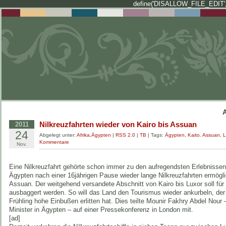
define('DISALLOW_FILE_EDIT',
Nilkreuzfahrten wieder von Kairo bis Assuan
2011
24
Abgelegt unter:
Afrika
,
Ägypten
|
RSS 2.0
|
TB
| Tags:
Ägypten
,
Kaito. Assuan
,
L
Kommentare
Nov.
Eine Nilkreuzfahrt gehörte schon immer zu den aufregendsten Erlebnissen 
Ägypten nach einer 16jährigen Pause wieder lange Nilkreuzfahrten ermögli
Assuan. Der weitgehend versandete Abschnitt von Kairo bis Luxor soll für
ausbaggert werden. So will das Land den Tourismus wieder ankurbeln, der
Frühling hohe Einbußen erlitten hat. Dies teilte Mounir Fakhry Abdel Nour
Minister in Ägypten – auf einer Pressekonferenz in London mit.
[ad]