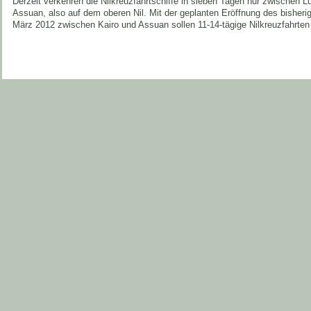
Derzeit verkehren die Nilkreuzfahrtschiffe in sieben Tagen nur zwischen 
Assuan, also auf dem oberen Nil. Mit der geplanten Eröffnung des bisher
März 2012 zwischen Kairo und Assuan sollen 11-14-tägige Nilkreuzfahrten