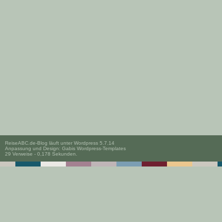
ReiseABC.de-Blog läuft unter
Wordpress 5.7.14
Anpassung und Design:
Gabis Wordpress-Templates
29 Verweise - 0,178 Sekunden.