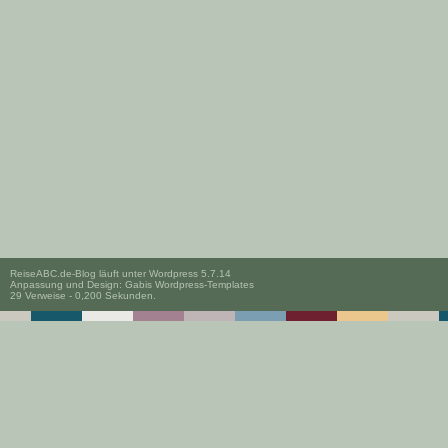
ReiseABC.de-Blog läuft unter
Wordpress 5.7.14
Anpassung und Design:
Gabis Wordpress-Templates
29 Verweise - 0,200 Sekunden.