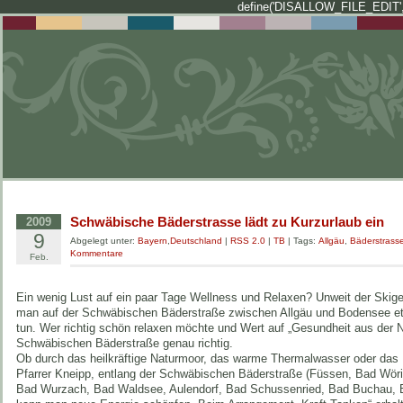
define('DISALLOW_FILE_EDIT',
Schwäbische Bäderstrasse lädt zu Kurzurlaub ein
2009
9
Abgelegt unter:
Bayern
,
Deutschland
|
RSS 2.0
|
TB
| Tags:
Allgäu
,
Bäderstrass
Kommentare
Feb.
Ein wenig Lust auf ein paar Tage Wellness und Relaxen? Unweit der Skige
man auf der Schwäbischen Bäderstraße zwischen Allgäu und Bodensee et
tun. Wer richtig schön relaxen möchte und Wert auf „Gesundheit aus der Nat
Schwäbischen Bäderstraße genau richtig.
Ob durch das heilkräftige Naturmoor, das warme Thermalwasser oder das 
Pfarrer Kneipp, entlang der Schwäbischen Bäderstraße (Füssen, Bad Wör
Bad Wurzach, Bad Waldsee, Aulendorf, Bad Schussenried, Bad Buchau, B