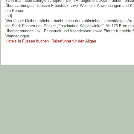
kann man neue Energie schöpfen. Beim Arrangement „Kraft-Tanken“ erhalt
Übernachtungen inklusive Frühstück, zwei Wellness-Anwendungen und Kur
pro Person.
[ad]
Wer länger bleiben möchte, bucht eines der zahlreichen siebentägigen Arr
die Stadt Füssen das Packet „Faszination Königswinkel“. Ab 175 Euro pro
Übernachtungen iinkl. Frühstück und Abendessen sowie Eintritt für beide 
Wanderungen.
Hotels in Füssen buchen
Reiseführer für den Allgäu