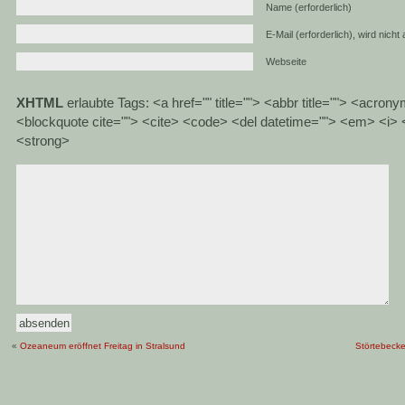
Name (erforderlich)
E-Mail (erforderlich), wird nicht
Webseite
XHTML
erlaubte Tags: <a href="" title=""> <abbr title=""> <acrony
<blockquote cite=""> <cite> <code> <del datetime=""> <em> <i> <
<strong>
«
Ozeaneum eröffnet Freitag in Stralsund
Störtebecke