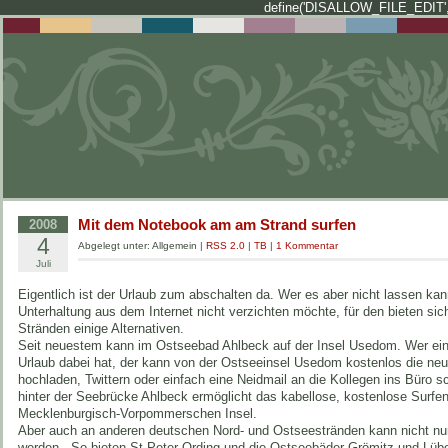
define('DISALLOW_FILE_EDIT',
Mit dem Notebook am am Strand surfen
2008
4
Abgelegt unter: Allgemein |
RSS 2.0
|
TB
|
1 Kommentar
Juli
Eigentlich ist der Urlaub zum abschalten da. Wer es aber nicht lassen kan
Unterhaltung aus dem Internet nicht verzichten möchte, für den bieten sic
Stränden einige Alternativen.
Seit neuestem kann im Ostseebad Ahlbeck auf der Insel Usedom. Wer ei
Urlaub dabei hat, der kann von der Ostseeinsel Usedom kostenlos die neue
hochladen, Twittern oder einfach eine Neidmail an die Kollegen ins Büro s
hinter der Seebrücke Ahlbeck ermöglicht das kabellose, kostenlose Surfen 
Mecklenburgisch-Vorpommerschen Insel.
Aber auch an anderen deutschen Nord- und Ostseestränden kann nicht nur
werden. So bieten St.Peter-Ording und die Ostseebäder Grömitz und Lü