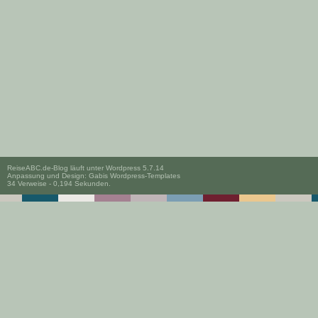
ReiseABC.de-Blog läuft unter
Wordpress 5.7.14
Anpassung und Design:
Gabis Wordpress-Templates
34 Verweise - 0,194 Sekunden.