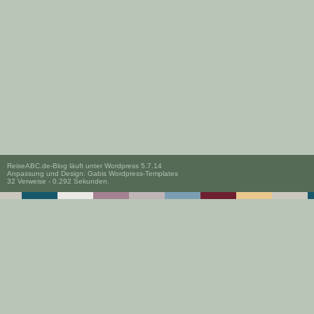
ReiseABC.de-Blog läuft unter
Wordpress 5.7.14
Anpassung und Design:
Gabis Wordpress-Templates
32 Verweise - 0,292 Sekunden.