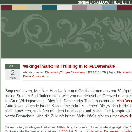
define('DISALLOW_FILE_EDIT',
Wikingermarkt im Frühling in Ribe/Dänemark
2011
2
Abgelegt unter:
Dänemark
,
Europa
,
Reisenews
|
RSS 2.0
|
TB
| Tags:
Dänemark
Keine Kommentare
Feb.
Bogenschützen, Musiker, Handwerker und Gaukler kommen vom 30. April 
kleine Stadt in Süd-Jütland nicht weit von der deutschen Grenze beherber
größten Wikingermarkt. Dies teilt Dänemarks Tourismuszentrale
VisitDen
Auftaktwochenende ist ein Kriegerspektakel zu sehen: Die „wilden Kerle“
sich tätowieren, schießen mit dem Langbogen und zeigen ihre Kampftricks
verrät Besuchern, was die Zukunft bringt. Mehr Info´s gibt es unter
www.ri
Dieser Beitrag wurde geschrieben am Mittwoch, 2. Februar 2011 und wurde abgelegt unter "
Du kannst die Kommentare verfolgen mit
RSS 2.0
. Du kannst
hier einen Kommentar hinterla