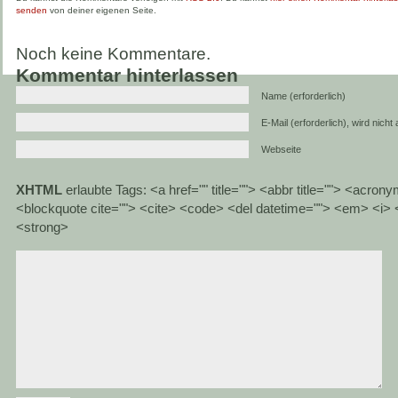
senden
von deiner eigenen Seite.
Noch keine Kommentare.
Kommentar hinterlassen
Name (erforderlich)
E-Mail (erforderlich), wird nicht
Webseite
XHTML
erlaubte Tags: <a href="" title=""> <abbr title=""> <acrony
<blockquote cite=""> <cite> <code> <del datetime=""> <em> <i> <
<strong>