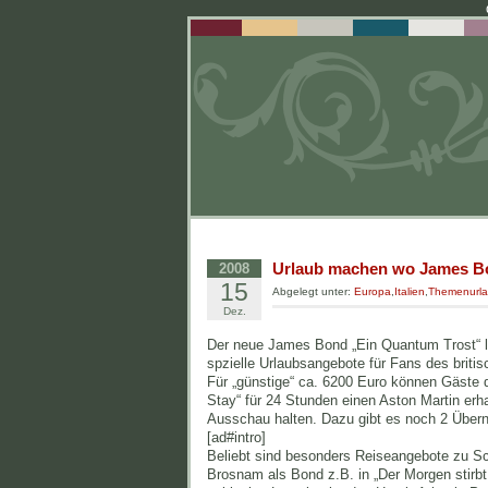
Urlaub machen wo James Bo
2008
15
Abgelegt unter:
Europa
,
Italien
,
Themenurl
Dez.
Der neue James Bond „Ein Quantum Trost“ läu
spzielle Urlaubsangebote für Fans des brit
Für „günstige“ ca. 6200 Euro können Gäste 
Stay“ für 24 Stunden einen Aston Martin er
Ausschau halten. Dazu gibt es noch 2 Über
[ad#intro]
Beliebt sind besonders Reiseangebote zu Sc
Brosnam als Bond z.B. in „Der Morgen stirbt