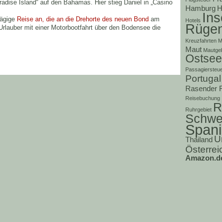
aradise Island“ auf den Bahamas. Hier stieg Daniel in „Casino
Hamburg
H
Ins
rtägige
Reise an, die an die Drehorte des neuen Bond
am
Hotels
Rüge
rlauber mit einer Motorbootfahrt über den Bodensee die
Kreuzfahrten
M
Maut
Mautge
Ostsee
Passagiersteu
Portugal
Rasender 
Reisebuchung
R
Ruhrgebiet
Schwe
Span
U
Thailand
Österrei
Amazon.d