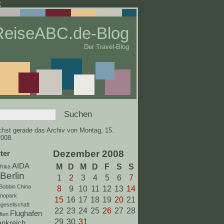
;
ReiseABC.de-Blog
Der Travel-Blog
hst gerade das Archiv von Montag, 15.
008.
Dezember 2008
ter
AIDA
M
D
M
D
F
S
S
frika
Berlin
1
2
3
4
5
6
7
Bobbin
China
8
9
10
11
12
13
14
inopark
15
16
17
18
19
20
21
gesellschaft
22
23
24
25
26
27
28
Flughafen
ften
29
30
31
ankreich