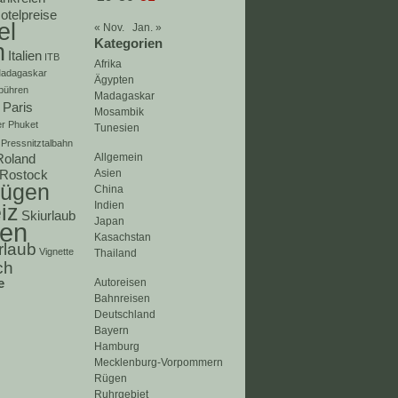
otelpreise
el
« Nov.
Jan. »
Kategorien
n
Italien
ITB
Afrika
adagaskar
Ägypten
bühren
Madagaskar
Paris
Mosambik
er
Phuket
Tunesien
Pressnitztalbahn
Roland
Allgemein
Rostock
Asien
ügen
China
Indien
iz
Skiurlaub
Japan
ien
Kasachstan
rlaub
Vignette
Thailand
ch
e
Autoreisen
Bahnreisen
Deutschland
Bayern
Hamburg
Mecklenburg-Vorpommern
Rügen
Ruhrgebiet