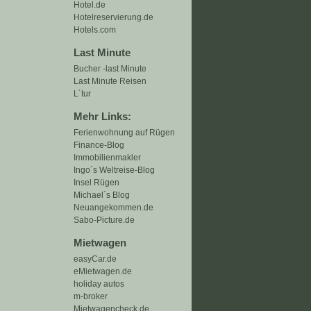
Hotel.de
Hotelreservierung.de
Hotels.com
Last Minute
Bucher -last Minute
Last Minute Reisen
L´tur
Mehr Links:
Ferienwohnung auf Rügen
Finance-Blog
Immobilienmakler
Ingo´s Weltreise-Blog
Insel Rügen
Michael´s Blog
Neuangekommen.de
Sabo-Picture.de
Mietwagen
easyCar.de
eMietwagen.de
holiday autos
m-broker
Mietwagencheck.de