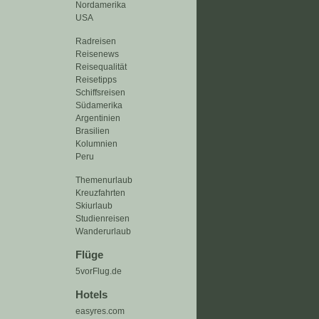
Nordamerika
USA
Radreisen
Reisenews
Reisequalität
Reisetipps
Schiffsreisen
Südamerika
Argentinien
Brasilien
Kolumnien
Peru
Themenurlaub
Kreuzfahrten
Skiurlaub
Studienreisen
Wanderurlaub
Flüge
5vorFlug.de
Hotels
easyres.com