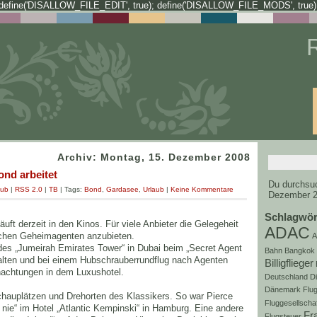
define('DISALLOW_FILE_EDIT', true); define('DISALLOW_FILE_MODS', true)
Archiv: Montag, 15. Dezember 2008
nd arbeitet
Du durchsuc
aub
|
RSS 2.0
|
TB
| Tags:
Bond
,
Gardasee
,
Urlaub
|
Keine Kommentare
Dezember 2
Schlagwör
ft derzeit in den Kinos. Für viele Anbieter die Gelegeheit
ADAC
ischen Geheimagenten anzubieten.
A
des „Jumeirah Emirates Tower“ in Dubai beim „Secret Agent
Bahn
Bangkok
halten und bei einem Hubschrauberrundflug nach Agenten
Billigflieger
nachtungen in dem Luxushotel.
Deutschland
D
Dänemark
Flug
hauplätzen und Drehorten des Klassikers. So war Pierce
Fluggesellscha
 nie“ im Hotel „Atlantic Kempinski“ in Hamburg. Eine andere
Fr
Flugsteuer