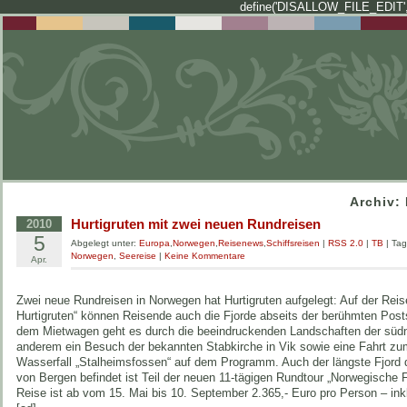
define('DISALLOW_FILE_EDIT',
Archiv: 
Hurtigruten mit zwei neuen Rundreisen
2010
5
Abgelegt unter:
Europa
,
Norwegen
,
Reisenews
,
Schiffsreisen
|
RSS 2.0
|
TB
| Ta
Norwegen
,
Seereise
|
Keine Kommentare
Apr.
Zwei neue Rundreisen in Norwegen hat Hurtigruten aufgelegt: Auf der Rei
Hurtigruten“ können Reisende auch die Fjorde abseits der berühmten Posts
dem Mietwagen geht es durch die beeindruckenden Landschaften der süd
anderem ein Besuch der bekannten Stabkirche in Vik sowie eine Fahrt z
Wasserfall „Stalheimsfossen“ auf dem Programm. Auch der längste Fjord d
von Bergen befindet ist Teil der neuen 11-tägigen Rundtour „Norwegische F
Reise ist ab vom 15. Mai bis 10. September 2.365,- Euro pro Person – inkl