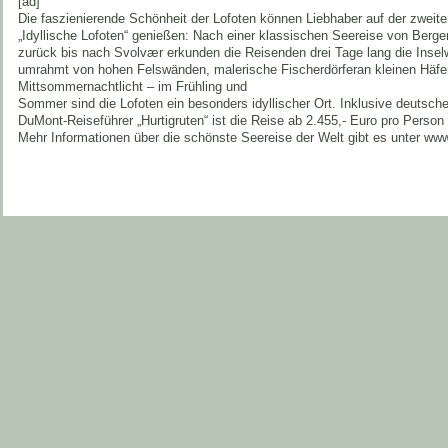
[ad]
Die faszienierende Schönheit der Lofoten können Liebhaber auf der zweit
„Idyllische Lofoten“ genießen: Nach einer klassischen Seereise von Berg
zurück bis nach Svolvær erkunden die Reisenden drei Tage lang die Insel
umrahmt von hohen Felswänden, malerische Fischerdörferan kleinen Häf
Mittsommernachtlicht – im Frühling und
Sommer sind die Lofoten ein besonders idyllischer Ort. Inklusive deutsch
DuMont-Reiseführer „Hurtigruten“ ist die Reise ab 2.455,- Euro pro Person
Mehr Informationen über die schönste Seereise der Welt gibt es unter www