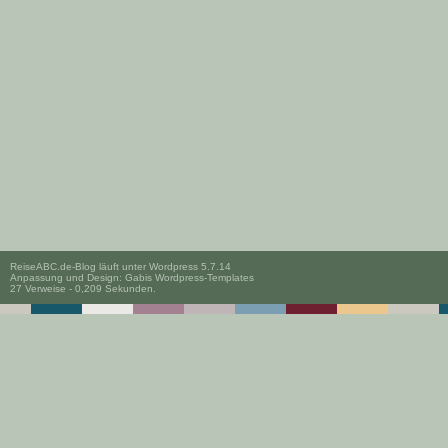
ReiseABC.de-Blog läuft unter
Wordpress 5.7.14
Anpassung und Design:
Gabis Wordpress-Templates
27 Verweise - 0,209 Sekunden.