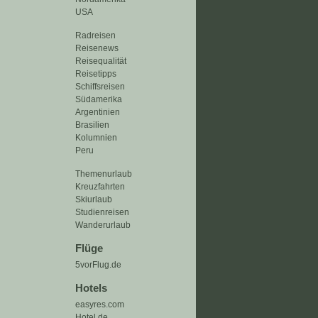
USA
Radreisen
Reisenews
Reisequalität
Reisetipps
Schiffsreisen
Südamerika
Argentinien
Brasilien
Kolumnien
Peru
Themenurlaub
Kreuzfahrten
Skiurlaub
Studienreisen
Wanderurlaub
Flüge
5vorFlug.de
Hotels
easyres.com
Hotel.de