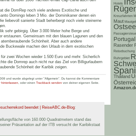
Ins
Hotels
Rüge
hat die DomRep noch viele anderes Exotische und
Santo Domingo leben 3 Mio. der Dominikaner denen ein
Kreuzfahrten
M
e liebevoll sanierte Stadt beherbergt noch viele steinerne
Maut
Mautge
Ostsee
gen.
lik sehr gebirgig. Über 3.000 Meter hohe Berge und
Passagiersteu
er erstaunen. Gemeinsam mit den blauen Lagunen und den
Portugal
e atemberaubende Schönheit. Aber auch andere
Rasender 
nde Buckewale machen den Urlaub in dem exotischen
Reisebuchung
R
te für zwei Wochen wieder 1.500 Euro und mehr. Sicherlich
Ruhrgebiet
Schwe
chte die Domrep auch nicht nur das Ziel von Billigurlaubern
aubende Schönheit der Karibik zeigen.
Span
U
Thailand
 2008 und wurde abgelegt unter "Allgemein". Du kannst die Kommentare
Österrei
 hinterlassen
, oder einen
Trackback senden
von deiner eigenen Seite.
Amazon.d
esucherrekord beendet | ReiseABC.de-Blog
:
tellungsfläche von 160.000 Quadratmetern stand das
seiner Präsantation auf der ITB versucht der Karibikstaat