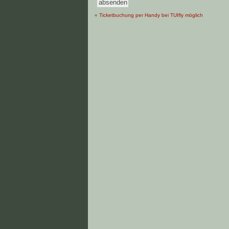
«
Ticketbuchung per Handy bei TUIfly möglich