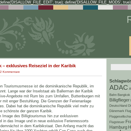
define('DISALLOW_FILE_EDIT', true); define('DISALLOW_FILE_MODS', true)
– exklusives Reiseziel in der Karibik
2 Kommentare
Schlagwör
ADAC
aen Tourismusmesse ist die dominikanische Republik, im
A
t. Lange war der Inselstaat als Ballerman der Karibik
Bahn
Bangkok
usive-Angebote mit Rum bis zum Umfallen, Buttenburgen mit
Billigflieger
er mit enger Bestuhlung. Die Grenzen der Ferienanlage
Deutschland
D
tes. Dabei hat die dominikanische Republik viel mehr zu
die schönste der ganzen Karibik.
Dänemark
Flug
 Image des Billigtourismus hin zur exklusiven
Fluggesellscha
iel in das Image und in neue exklusive Ferienressorts
Fr
Flugsteuer
n demnächst in dem Karibikstaat. Den Anfang macht das
Hamburg
H
arina für über 1000 Yachten erhält Cap Cana auch den