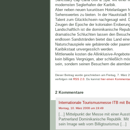
modernsten Seglerhafen der Karibik.
Aber neben neuen luxuriösen Hotelanlagen 
Sehenswertes zu bieten. In der Hauotstadt 
Talent zum Glücklichsein nachgesagt wird. Di
Zeugen der Epoche der kolonialen Eroberun
Landschaftlich ist die dominikanische Repub
dramatische Schluchten lassen den Besuch
endlosen Sandstränden bietet das Land ein
Naturschauspiele wie gebärende oder paare
Karibikstaat unvergesslich werden.
Mittlerweile kosten die Allinklusive-Angebo
kein billiges Vergnügen, aber schließlich mö
sein, sondern seinen Besuchern die atember
Dieser Beitrag wurde geschrieben am Freitag, 7. März
verfolgen mit
RSS 2.0
. Du kannst
hier einen Kommentar
2 Kommentare
Internationale Tourismusmesse ITB mit B
Montag, 10. März 2008 um 19:49
[…] Mittelpunkt der Messe mit einer Auss
Partnerland Dominikanische Republik. Mit 
sein Image web vom Billigtourismus […]