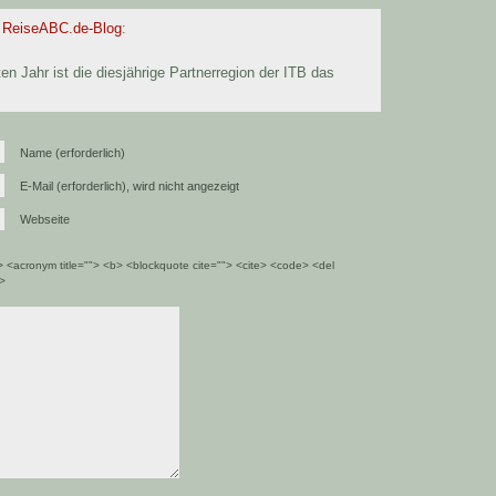
| ReiseABC.de-Blog
:
n Jahr ist die diesjährige Partnerregion der ITB das
Name (erforderlich)
E-Mail (erforderlich), wird nicht angezeigt
Webseite
""> <acronym title=""> <b> <blockquote cite=""> <cite> <code> <del
g>