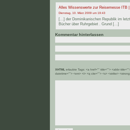
Alles Wissenswerte zur Reisemesse ITB 
Dienstag, 10. März 2009 um 19:43
[…] der Dominikanischen Republik im letzte
Bücher über Ruhrgebiet . Grund […]
Kommentar hinterlassen
XHTML
erlaubte Tags: <a href="" title=""> <abbr title=
datetime=""> <em> <i> <q cite=""> <s> <strike> <stron