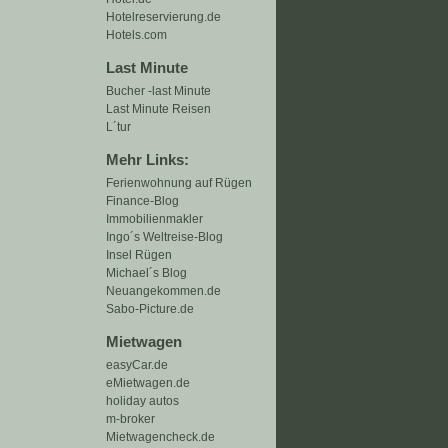
Hotelreservierung.de
Hotels.com
Last Minute
Bucher -last Minute
Last Minute Reisen
L´tur
Mehr Links:
Ferienwohnung auf Rügen
Finance-Blog
Immobilienmakler
Ingo´s Weltreise-Blog
Insel Rügen
Michael´s Blog
Neuangekommen.de
Sabo-Picture.de
Mietwagen
easyCar.de
eMietwagen.de
holiday autos
m-broker
Mietwagencheck.de