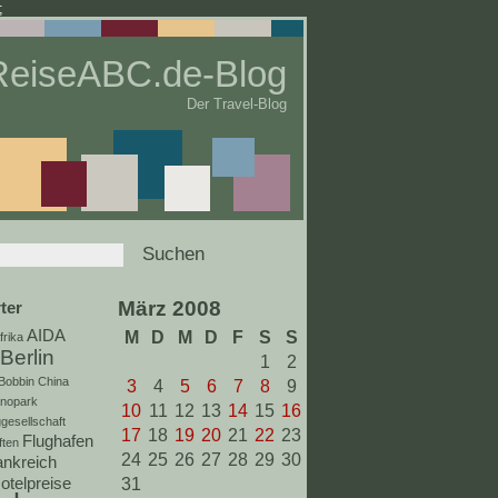
;
ReiseABC.de-Blog
Der Travel-Blog
März 2008
ter
AIDA
M
D
M
D
F
S
S
frika
Berlin
1
2
Bobbin
China
3
4
5
6
7
8
9
inopark
10
11
12
13
14
15
16
gesellschaft
17
18
19
20
21
22
23
Flughafen
ften
24
25
26
27
28
29
30
ankreich
otelpreise
31