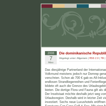
Die dominikanische Republik 
2008
7
Abgelegt unter: Allgemein |
RSS 2.0
|
TB
|
März
Das diesjährige Partnerland der Internation
Volkmund meistens jedoch nur Domrep genann
verschrien. Schon ab 700 € gab es All-Inkl
endlosen Strandliegenreihen und Ferienflieg
bildete oft auch die Grenze des Urlaubsgebi
bieten. Die dortige Flora und Fauna gilt als 
Der Inselstaat möchte deshalb jetzt weg vom
Urlaubsregion. Deshalb wird in letzter Zeit v
investiert. Sechs neue Luxushotels eröffne
Sanctuary Cap Cana Golf & Spa. Mit einer M