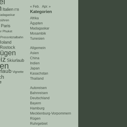
el
n
« Feb.
Apr. »
Italien
ITB
Kategorien
adagaskar
Afrika
bühren
Ägypten
Paris
Madagaskar
er
Phuket
Mosambik
Pressnitztalbahn
Tunesien
Roland
Rostock
Allgemein
ügen
Asien
iz
China
Skiurlaub
ien
Indien
Japan
rlaub
Vignette
Kasachstan
ch
Thailand
e
Autoreisen
Bahnreisen
Deutschland
Bayern
Hamburg
Mecklenburg-Vorpommern
Rügen
Ruhrgebiet